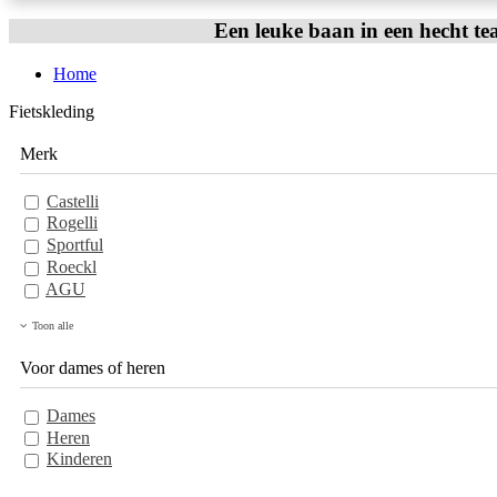
Een leuke baan in een hecht te
Home
Fietskleding
Merk
Castelli
Rogelli
Sportful
Roeckl
AGU
Toon alle
Voor dames of heren
Dames
Heren
Kinderen