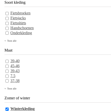
Soort kleding
Fietsbroeken
Fietsjacks
Fietsshirts
Handschoenen
Onderkleding
Toon alle
Maat
39-40
45-46
39-43
7.5
37-38
Toon alle
Zomer of winter
Winterkleding