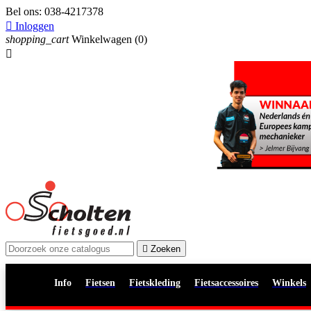
Bel ons:
038-4217378

Inloggen
shopping_cart
Winkelwagen
(0)


Zoeken
Info
Fietsen
Fietskleding
Fietsaccessoires
Winkels