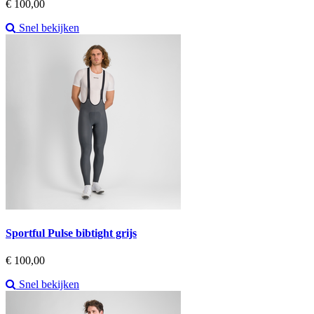
Prijs
€ 100,00
Snel bekijken
Sportful Pulse bibtight grijs
Prijs
€ 100,00
Snel bekijken