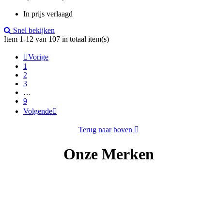
price
In prijs verlaagd
Snel bekijken
Item 1-12 van 107 in totaal item(s)

Vorige
1
2
3
…
9
Volgende

Terug naar boven

Onze Merken