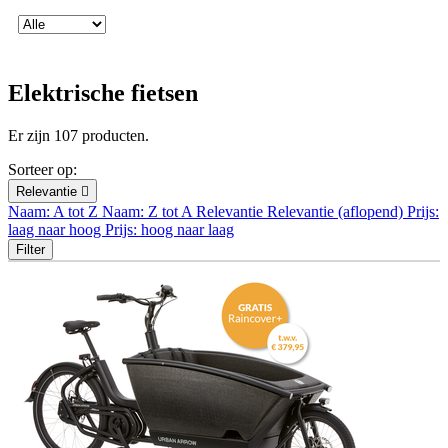
Elektrische fietsen
Er zijn 107 producten.
Sorteer op:
Relevantie

Naam: A tot Z
Naam: Z tot A
Relevantie
Relevantie (aflopend)
Prijs:
laag naar hoog
Prijs: hoog naar laag
Filter