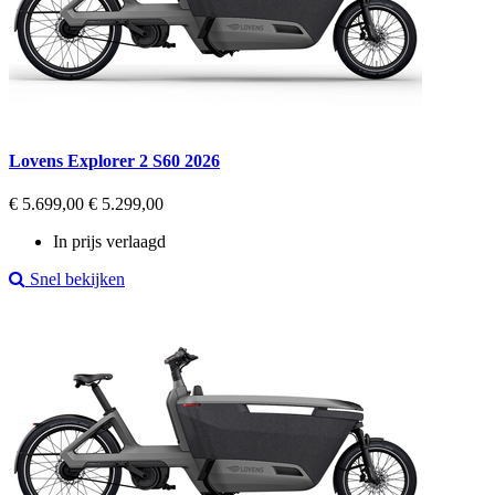
Lovens Explorer 2 S60 2026
Regular
Prijs
€ 5.699,00
€ 5.299,00
price
In prijs verlaagd
Snel bekijken