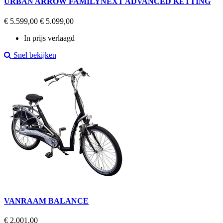
URBAN ARROW FAMILYNEXT ADVANCED KETTING
Regular
Prijs
€ 5.599,00
€ 5.099,00
price
In prijs verlaagd
Snel bekijken
VANRAAM BALANCE
Prijs
€ 2.001,00