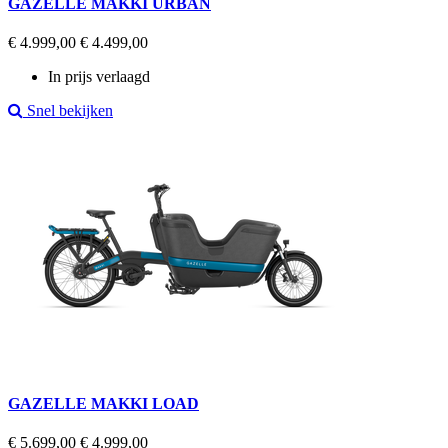
GAZELLE MAKKI URBAN
Regular
Prijs
€ 4.999,00
€ 4.499,00
price
In prijs verlaagd
Snel bekijken
GAZELLE MAKKI LOAD
Regular
Prijs
€ 5.699,00
€ 4.999,00