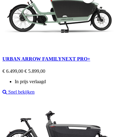
URBAN ARROW FAMILYNEXT PRO+
Regular
Prijs
€ 6.499,00
€ 5.899,00
price
In prijs verlaagd
Snel bekijken