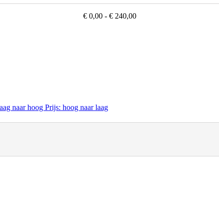
€ 0,00 - € 240,00
 laag naar hoog
Prijs: hoog naar laag