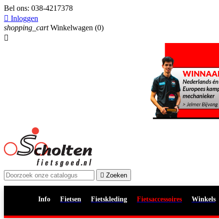
Bel ons:
038-4217378

Inloggen
shopping_cart
Winkelwagen
(0)


Zoeken
Info
Fietsen
Fietskleding
Fietsaccessoires
Winkels