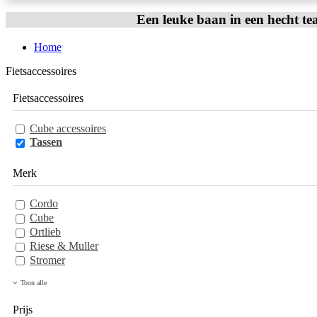
Een leuke baan in een hecht te
Home
Fietsaccessoires
Fietsaccessoires
Cube accessoires
Tassen
Merk
Cordo
Cube
Ortlieb
Riese & Muller
Stromer
Toon alle
Prijs