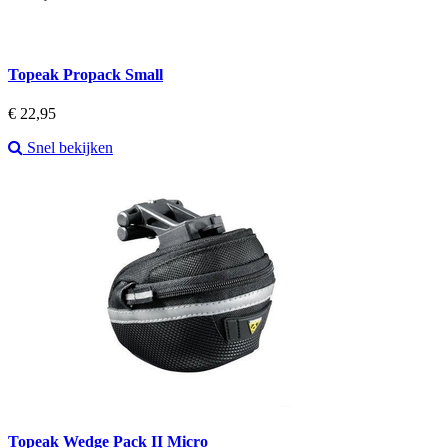
Topeak Propack Small
Prijs
€ 22,95
Snel bekijken
Topeak Wedge Pack II Micro