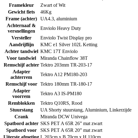
Framekleur
Zwart of Wit
Gewicht fiets
46Kg
Frame (achter)
UA4.3, aluminium
Achternaaf &
Enviolo Heavy Duty
versnellingen
Versteller
Enviolo Twist Display pro
Aandrijflijn
KMC e1 Silver 102L Ketting
Achter tandwiel
KMC 17T Enviolo
Voor tandwiel
Miranda Chainflow 38T
Remschijf achter
Tektro 203mm TR-203-17
Adapter
Tektro A12 PM180-203
achterrem
Remschijf voor
Tektro 180mm TR-180-17
Adapter
Tektro A3 IS-PM180
voorrem
Remblokken
Tektro Q10RS, Rood
Stuurstang
UA Shorty stuurstang, Aluminium, Linkerzijde
Crank
Miranda DCW Univega
Spatbord achter
SKS PET A 65R 26” mat zwart
Spatbord voor
SKS PET A 65R 20” mat zwart
Uiterste afmeting
L 203cm x B 70cm x H 110cm