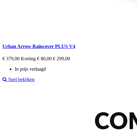
Urban Arrow Raincover PLUS V4
Regular
Prijs
€ 379,00
Korting € 80,00
€ 299,00
price
In prijs verlaagd
Snel bekijken