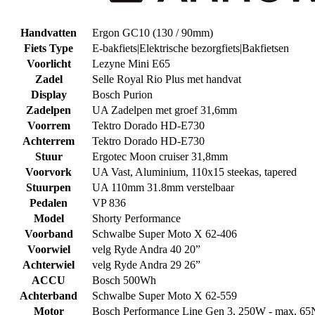
Handvatten
Ergon GC10 (130 / 90mm)
Fiets Type
E-bakfiets|Elektrische bezorgfiets|Bakfietsen
Voorlicht
Lezyne Mini E65
Zadel
Selle Royal Rio Plus met handvat
Display
Bosch Purion
Zadelpen
UA Zadelpen met groef 31,6mm
Voorrem
Tektro Dorado HD-E730
Achterrem
Tektro Dorado HD-E730
Stuur
Ergotec Moon cruiser 31,8mm
Voorvork
UA Vast, Aluminium, 110x15 steekas, tapered
Stuurpen
UA 110mm 31.8mm verstelbaar
Pedalen
VP 836
Model
Shorty Performance
Voorband
Schwalbe Super Moto X 62-406
Voorwiel
velg Ryde Andra 40 20”
Achterwiel
velg Ryde Andra 29 26”
ACCU
Bosch 500Wh
Achterband
Schwalbe Super Moto X 62-559
Motor
Bosch Performance Line Gen 3, 250W - max. 6