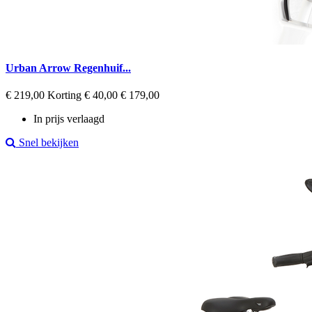
Urban Arrow Regenhuif...
Regular
Prijs
€ 219,00
Korting € 40,00
€ 179,00
price
In prijs verlaagd
Snel bekijken