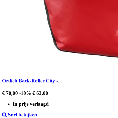
Ortlieb Back-Roller City -...
Regular
Prijs
€ 70,00
-10%
€ 63,00
price
In prijs verlaagd
Snel bekijken