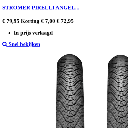
STROMER PIRELLI ANGEL...
Regular
Prijs
€ 79,95
Korting € 7,00
€ 72,95
price
In prijs verlaagd
Snel bekijken