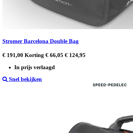
Stromer Barcelona Double Bag
Regular
Prijs
€ 191,00
Korting € 66,05
€ 124,95
price
In prijs verlaagd
Snel bekijken