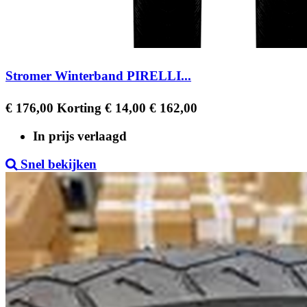
Stromer Winterband PIRELLI...
Regular
Prijs
€ 176,00
Korting € 14,00
€ 162,00
price
In prijs verlaagd
Snel bekijken