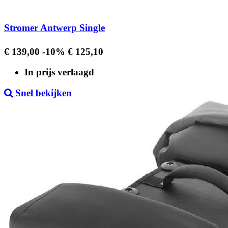
Stromer Antwerp Single
Regular
Prijs
€ 139,00
-10%
€ 125,10
price
In prijs verlaagd
Snel bekijken