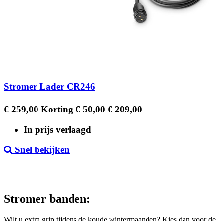
Stromer Lader CR246
Regular
Prijs
€ 259,00
Korting € 50,00
€ 209,00
price
In prijs verlaagd
Snel bekijken
Stromer banden:
Wilt u extra grip tijdens de koude wintermaanden? Kies dan voor de