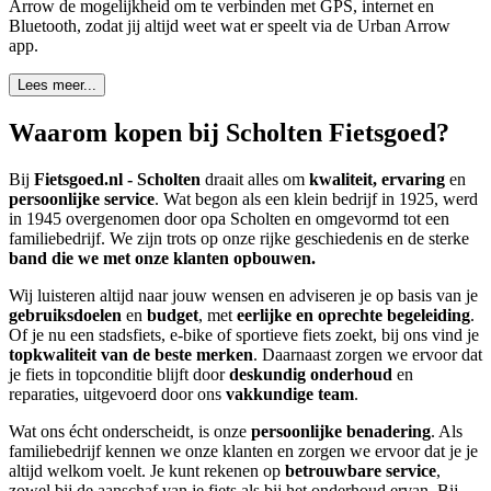
Arrow de mogelijkheid om te verbinden met GPS, internet en
Bluetooth, zodat jij altijd weet wat er speelt via de Urban Arrow
app.
Lees meer...
Waarom kopen bij Scholten Fietsgoed?
Bij
Fietsgoed.nl - Scholten
draait alles om
kwaliteit, ervaring
en
persoonlijke service
. Wat begon als een klein bedrijf in 1925, werd
in 1945 overgenomen door opa Scholten en omgevormd tot een
familiebedrijf. We zijn trots op onze rijke geschiedenis en de sterke
band die we met onze klanten opbouwen.
Wij luisteren altijd naar jouw wensen en adviseren je op basis van je
gebruiksdoelen
en
budget
, met
eerlijke en oprechte begeleiding
.
Of je nu een stadsfiets, e-bike of sportieve fiets zoekt, bij ons vind je
topkwaliteit van de beste merken
. Daarnaast zorgen we ervoor dat
je fiets in topconditie blijft door
deskundig onderhoud
en
reparaties, uitgevoerd door ons
vakkundige team
.
Wat ons écht onderscheidt, is onze
persoonlijke benadering
. Als
familiebedrijf kennen we onze klanten en zorgen we ervoor dat je je
altijd welkom voelt. Je kunt rekenen op
betrouwbare service
,
zowel bij de aanschaf van je fiets als bij het onderhoud ervan. Bij