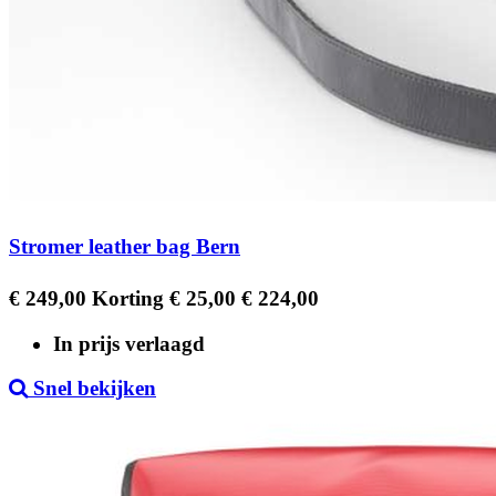
Stromer leather bag Bern
Regular
Prijs
€ 249,00
Korting € 25,00
€ 224,00
price
In prijs verlaagd
Snel bekijken