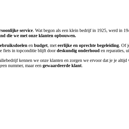
rsoonlijke service
. Wat begon als een klein bedrijf in 1925, werd in
nd die we met onze klanten opbouwen.
ebruiksdoelen
en
budget
, met
eerlijke en oprechte begeleiding
. Of j
 fiets in topconditie blijft door
deskundig onderhoud
en reparaties, 
miliebedrijf kennen we onze klanten en zorgen we ervoor dat je je altij
je geen nummer, maar een
gewaardeerde klant
.