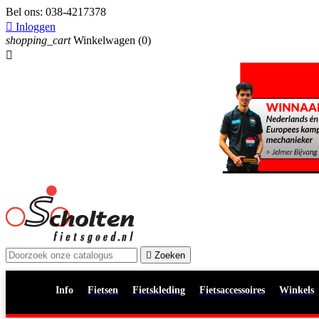
Bel ons:
038-4217378

Inloggen
shopping_cart
Winkelwagen
(0)


Zoeken
Info
Fietsen
Fietskleding
Fietsaccessoires
Winkels