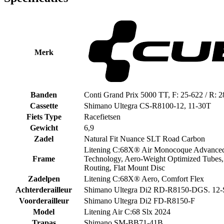
Merk
Banden
Conti Grand Prix 5000 TT, F: 25-622 / R: 
Cassette
Shimano Ultegra CS-R8100-12, 11-30T
Fiets Type
Racefietsen
Gewicht
6,9
Zadel
Natural Fit Nuance SLT Road Carbon
Litening C:68X® Air Monocoque Advance
Frame
Technology, Aero-Weight Optimized Tubes, 
Routing, Flat Mount Disc
Zadelpen
Litening C:68X® Aero, Comfort Flex
Achterderailleur
Shimano Ultegra Di2 RD-R8150-DGS. 12-
Voorderailleur
Shimano Ultegra Di2 FD-R8150-F
Model
Litening Air C:68 Slx 2024
Trapas
Shimano SM-BB71-41B