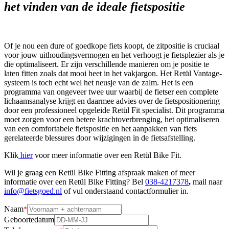
het vinden van de ideale fietspositie
Of je nou een dure of goedkope fiets koopt, de zitpositie is cruciaal
voor jouw uithoudingsvermogen en het verhoogt je fietsplezier als je
die optimaliseert. Er zijn verschillende manieren om je positie te
laten fitten zoals dat mooi heet in het vakjargon. Het Retül Vantage-
systeem is toch echt wel het neusje van de zalm. Het is een
programma van ongeveer twee uur waarbij de fietser een complete
lichaamsanalyse krijgt en daarmee advies over de fietspositionering
door een professioneel opgeleide Retül Fit specialist. Dit programma
moet zorgen voor een betere krachtoverbrenging, het optimaliseren
van een comfortabele fietspositie en het aanpakken van fiets
gerelateerde blessures door wijzigingen in de fietsafstelling.
Klik
hier
voor meer informatie over een Retül Bike Fit.
Wil je graag een Retül Bike Fitting afspraak maken of meer
informatie over een Retül Bike Fitting? Bel
038-4217378
,
mail naar
info@fietsgoed.nl
of vul onderstaand contactformulier in.
Naam
Geboortedatum