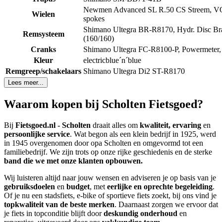
Newmen Advanced SL R.50 CS Streem, 
Wielen
spokes
Shimano Ultegra BR-R8170, Hydr. Disc Bra
Remsysteem
(160/160)
Cranks
Shimano Ultegra FC-R8100-P, Powermeter, 
Kleur
electricblue´n´blue
Remgreep/schakelaars
Shimano Ultegra Di2 ST-R8170
Lees meer...
Waarom kopen bij Scholten Fietsgoed?
Bij
Fietsgoed.nl - Scholten
draait alles om
kwaliteit, ervaring
en
persoonlijke service
. Wat begon als een klein bedrijf in 1925, werd
in 1945 overgenomen door opa Scholten en omgevormd tot een
familiebedrijf. We zijn trots op onze rijke geschiedenis en de sterke
band die we met onze klanten opbouwen.
Wij luisteren altijd naar jouw wensen en adviseren je op basis van je
gebruiksdoelen
en
budget
, met
eerlijke en oprechte begeleiding
.
Of je nu een stadsfiets, e-bike of sportieve fiets zoekt, bij ons vind je
topkwaliteit van de beste merken
. Daarnaast zorgen we ervoor dat
je fiets in topconditie blijft door
deskundig onderhoud
en