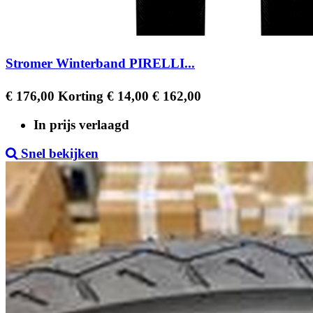
Stromer Winterband PIRELLI...
Regular
Prijs
€ 176,00
Korting € 14,00
€ 162,00
price
In prijs verlaagd
Snel bekijken