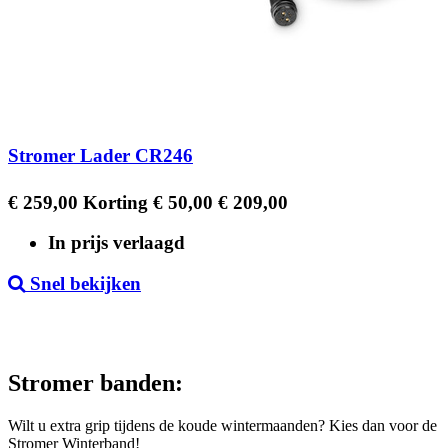
Stromer Lader CR246
Regular
Prijs
€ 259,00
Korting € 50,00
€ 209,00
price
In prijs verlaagd
Snel bekijken
Stromer banden:
Wilt u extra grip tijdens de koude wintermaanden? Kies dan voor de
Stromer Winterband!