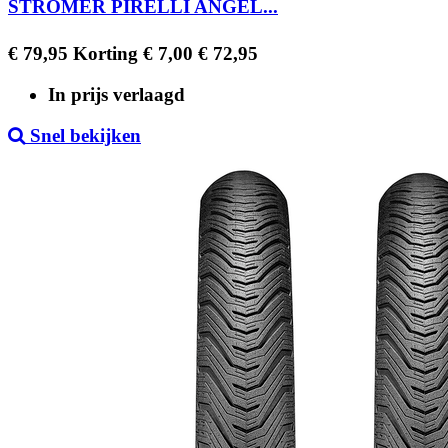
STROMER PIRELLI ANGEL...
Regular
Prijs
€ 79,95
Korting € 7,00
€ 72,95
price
In prijs verlaagd
Snel bekijken