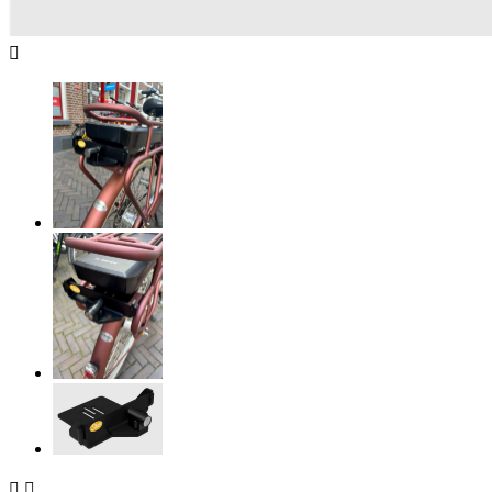


