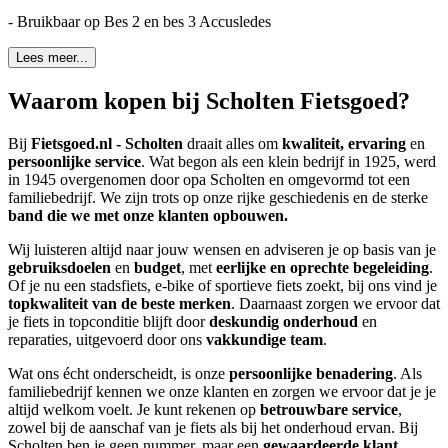
- Bruikbaar op Bes 2 en bes 3 Accusledes
Lees meer...
Waarom kopen bij Scholten Fietsgoed?
Bij
Fietsgoed.nl - Scholten
draait alles om
kwaliteit, ervaring
en
persoonlijke service
. Wat begon als een klein bedrijf in 1925, werd
in 1945 overgenomen door opa Scholten en omgevormd tot een
familiebedrijf. We zijn trots op onze rijke geschiedenis en de sterke
band die we met onze klanten opbouwen.
Wij luisteren altijd naar jouw wensen en adviseren je op basis van je
gebruiksdoelen
en
budget
, met
eerlijke en oprechte begeleiding
.
Of je nu een stadsfiets, e-bike of sportieve fiets zoekt, bij ons vind je
topkwaliteit van de beste merken
. Daarnaast zorgen we ervoor dat
je fiets in topconditie blijft door
deskundig onderhoud
en
reparaties, uitgevoerd door ons
vakkundige team
.
Wat ons écht onderscheidt, is onze
persoonlijke benadering
. Als
familiebedrijf kennen we onze klanten en zorgen we ervoor dat je je
altijd welkom voelt. Je kunt rekenen op
betrouwbare service
,
zowel bij de aanschaf van je fiets als bij het onderhoud ervan. Bij
Scholten ben je geen nummer, maar een
gewaardeerde klant
.