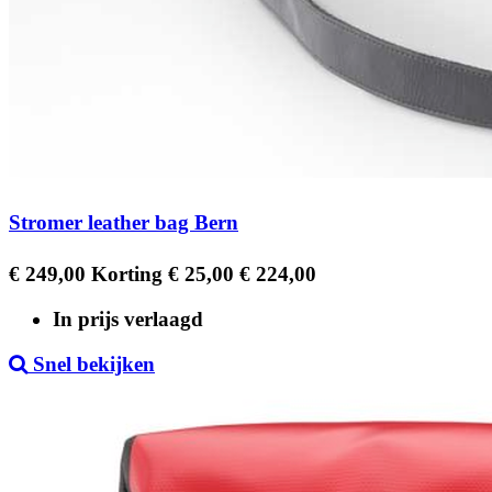
Stromer leather bag Bern
Regular
Prijs
€ 249,00
Korting € 25,00
€ 224,00
price
In prijs verlaagd
Snel bekijken