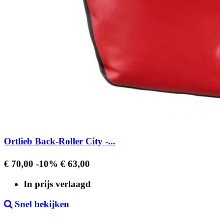
Ortlieb Back-Roller City -...
Regular
Prijs
€ 70,00
-10%
€ 63,00
price
In prijs verlaagd
Snel bekijken