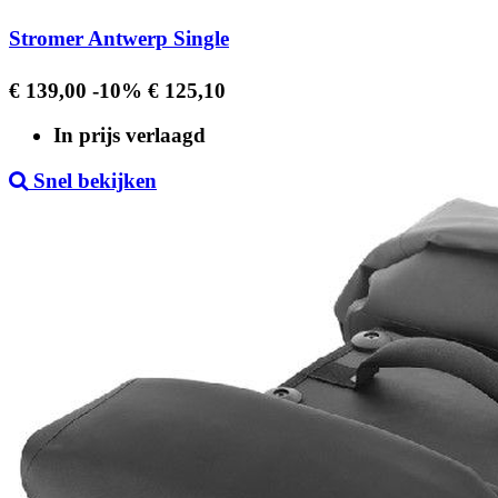
Stromer Antwerp Single
Regular
Prijs
€ 139,00
-10%
€ 125,10
price
In prijs verlaagd
Snel bekijken