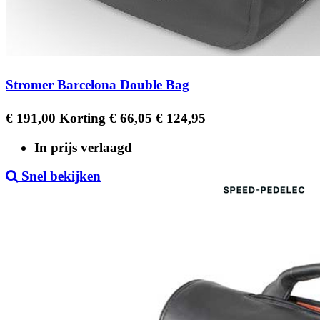
Stromer Barcelona Double Bag
Regular
Prijs
€ 191,00
Korting € 66,05
€ 124,95
price
In prijs verlaagd
Snel bekijken