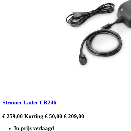
Stromer Lader CR246
Regular
Prijs
€ 259,00
Korting € 50,00
€ 209,00
price
In prijs verlaagd