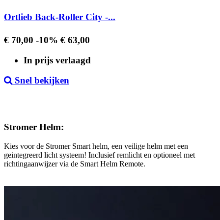
Ortlieb Back-Roller City -...
Regular
Prijs
€ 70,00
-10%
€ 63,00
price
In prijs verlaagd
Snel bekijken
Stromer Helm:
Kies voor de Stromer Smart helm, een veilige helm met een
geintegreerd licht systeem! Inclusief remlicht en optioneel met
richtingaanwijzer via de Smart Helm Remote.