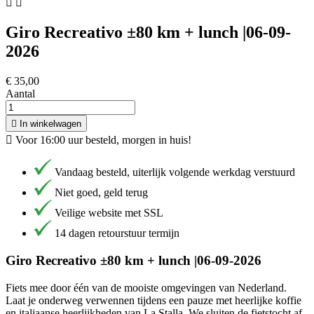


Giro Recreativo ±80 km + lunch |06-09-
2026
€ 35,00
Aantal

In winkelwagen

Voor 16:00 uur besteld, morgen in huis!
Vandaag besteld, uiterlijk volgende werkdag verstuurd
Niet goed, geld terug
Veilige website met SSL
14 dagen retourstuur termijn
Giro Recreativo ±80 km + lunch |06-09-2026
Fiets mee door één van de mooiste omgevingen van Nederland.
Laat je onderweg verwennen tijdens een pauze met heerlijke koffie
en italiaanse heerlijkheden van La Stalla. We sluiten de fietstocht af