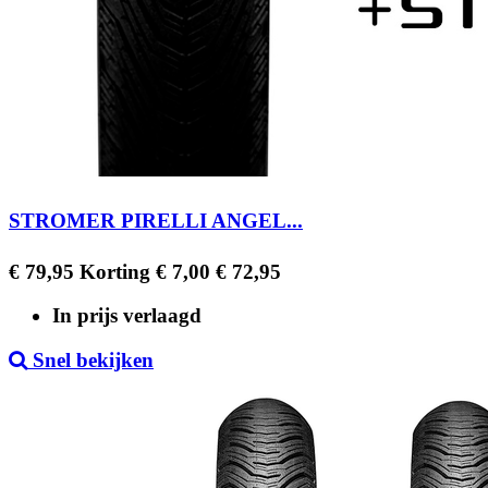
STROMER PIRELLI ANGEL...
Regular
Prijs
€ 79,95
Korting € 7,00
€ 72,95
price
In prijs verlaagd
Snel bekijken