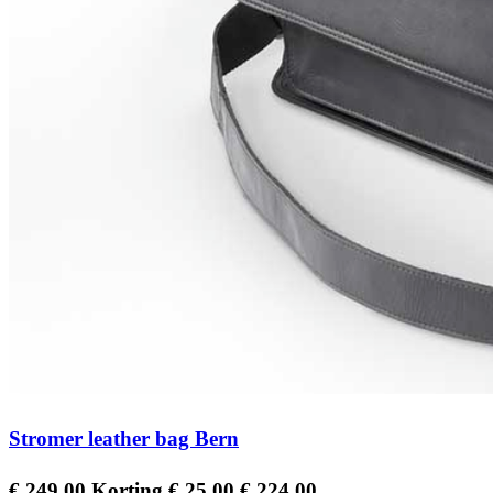
Stromer leather bag Bern
Regular
Prijs
€ 249,00
Korting € 25,00
€ 224,00