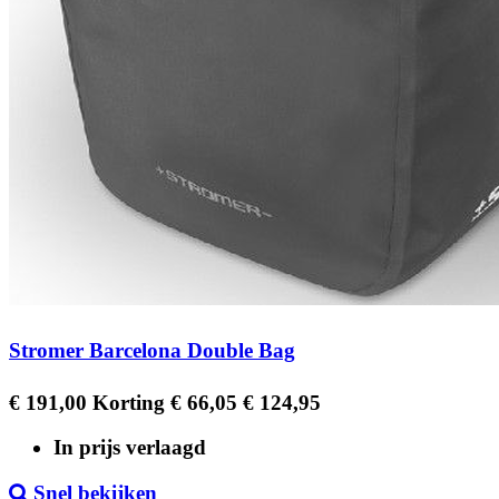
Stromer Barcelona Double Bag
Regular
Prijs
€ 191,00
Korting € 66,05
€ 124,95
price
In prijs verlaagd
Snel bekijken