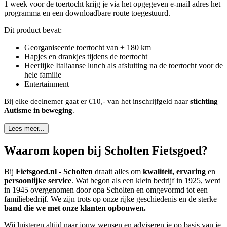
1 week voor de toertocht krijg je via het opgegeven e-mail adres het
programma en een downloadbare route toegestuurd.
Dit product bevat:
Georganiseerde toertocht van ± 180 km
Hapjes en drankjes tijdens de toertocht
Heerlijke Italiaanse lunch als afsluiting na de toertocht voor de
hele familie
Entertainment
Bij elke deelnemer gaat er €10,- van het inschrijfgeld naar
stichting
Autisme in beweging
.
Lees meer...
Waarom kopen bij Scholten Fietsgoed?
Bij
Fietsgoed.nl - Scholten
draait alles om
kwaliteit, ervaring
en
persoonlijke service
. Wat begon als een klein bedrijf in 1925, werd
in 1945 overgenomen door opa Scholten en omgevormd tot een
familiebedrijf. We zijn trots op onze rijke geschiedenis en de sterke
band die we met onze klanten opbouwen.
Wij luisteren altijd naar jouw wensen en adviseren je op basis van je