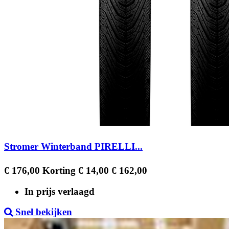
Stromer Winterband PIRELLI...
Regular
Prijs
€ 176,00
Korting € 14,00
€ 162,00
price
In prijs verlaagd
Snel bekijken