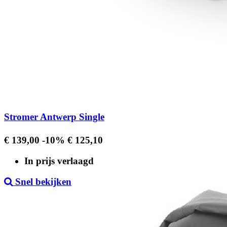
Stromer Antwerp Single
Regular
Prijs
€ 139,00
-10%
€ 125,10
price
In prijs verlaagd
Snel bekijken