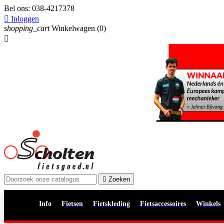
Bel ons:
038-4217378

Inloggen
shopping_cart
Winkelwagen
(0)


Zoeken
Info
Fietsen
Fietskleding
Fietsaccessoires
Winkels