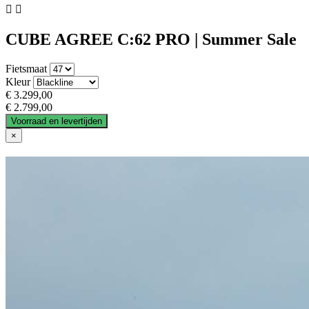


CUBE AGREE C:62 PRO | Summer Sale
Fietsmaat
Kleur
€ 3.299,00
€ 2.799,00
Voorraad en levertijden
×