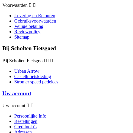
Voorwaarden


Levering en Retouren
Gebruiksvoorwaarden
Veilige betaling
Reviewpolicy
Sitemap
Bij Scholten Fietsgoed
Bij Scholten Fietsgoed


Urban Arrow
Castelli fietskleding
Stromer speed pedelecs
Uw account
Uw account


Persoonlijke Info
Bestellingen
Creditnota's
Adressen