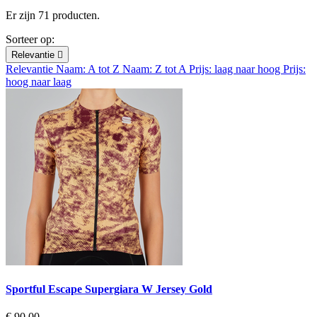
Er zijn 71 producten.
Sorteer op:
Relevantie

Relevantie
Naam: A tot Z
Naam: Z tot A
Prijs: laag naar hoog
Prijs:
hoog naar laag
Sportful Escape Supergiara W Jersey Gold
Prijs
€ 90,00