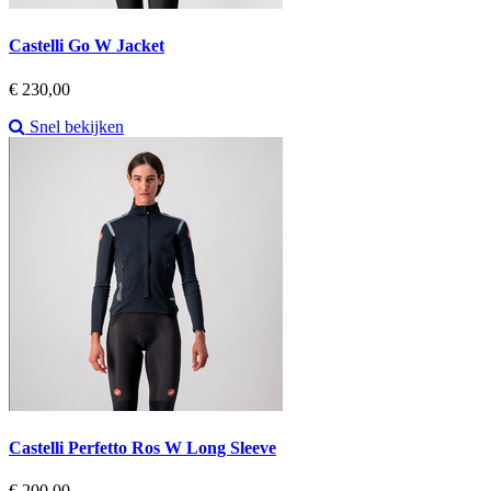
Castelli Go W Jacket
Prijs
€ 230,00
Snel bekijken
Castelli Perfetto Ros W Long Sleeve
Prijs
€ 200,00