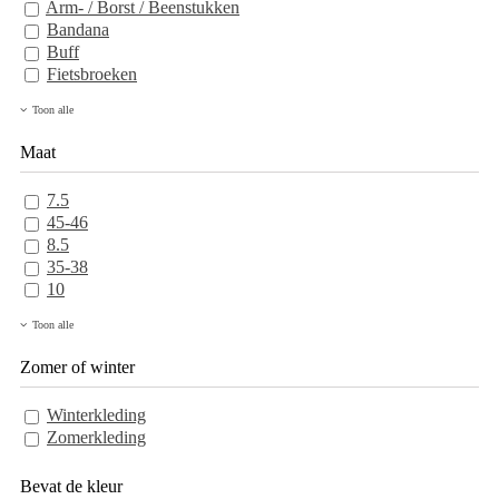
Arm- / Borst / Beenstukken
Bandana
Buff
Fietsbroeken
Toon alle
Maat
7.5
45-46
8.5
35-38
10
Toon alle
Zomer of winter
Winterkleding
Zomerkleding
Bevat de kleur