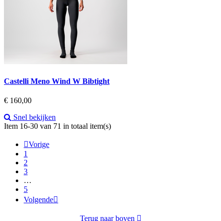
Castelli Meno Wind W Bibtight
Prijs
€ 160,00
Snel bekijken
Item 16-30 van 71 in totaal item(s)

Vorige
1
2
3
…
5
Volgende

Terug naar boven
