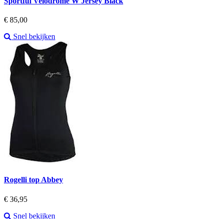
Sportful Velodrome W Jersey Black
Prijs
€ 85,00
Snel bekijken
Rogelli top Abbey
Prijs
€ 36,95
Snel bekijken