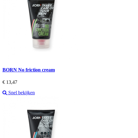
BORN No friction cream
Prijs
€ 13,47
Snel bekijken