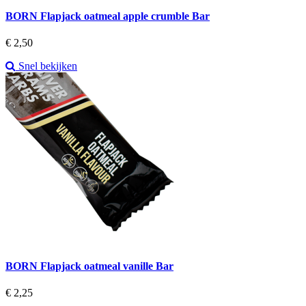
BORN Flapjack oatmeal apple crumble Bar
Prijs
€ 2,50
Snel bekijken
BORN Flapjack oatmeal vanille Bar
Prijs
€ 2,25