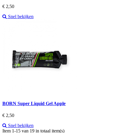
Prijs
€ 2,50
Snel bekijken
BORN Super Liquid Gel Apple
Prijs
€ 2,50
Snel bekijken
Item 1-15 van 19 in totaal item(s)