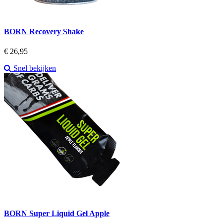
BORN Recovery Shake
Prijs
€ 26,95
Snel bekijken
BORN Super Liquid Gel Apple