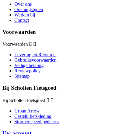
Over ons
Openingstijden
Werken bij
Contact
Voorwaarden
Voorwaarden


Levering en Retouren
Gebruiksvoorwaarden
Veilige betaling
Reviewpolicy
Sitemap
Bij Scholten Fietsgoed
Bij Scholten Fietsgoed


Urban Arrow
Castelli fietskleding
Stromer speed pedelecs
Uw account