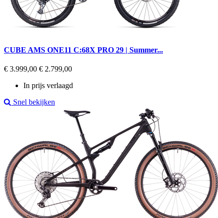
CUBE AMS ONE11 C:68X PRO 29 | Summer...
Regular
Prijs
€ 3.999,00
€ 2.799,00
price
In prijs verlaagd
Snel bekijken