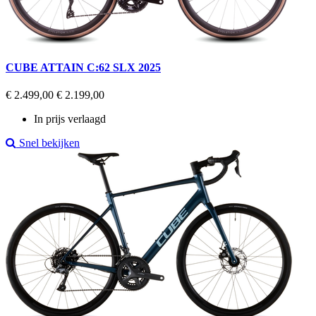
CUBE ATTAIN C:62 SLX 2025
Regular
Prijs
€ 2.499,00
€ 2.199,00
price
In prijs verlaagd
Snel bekijken