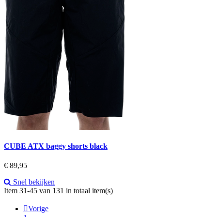
CUBE ATX baggy shorts black
Prijs
€ 89,95
Snel bekijken
Item 31-45 van 131 in totaal item(s)

Vorige