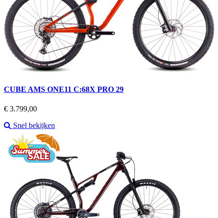
CUBE AMS ONE11 C:68X PRO 29
Prijs
€ 3.799,00
Snel bekijken