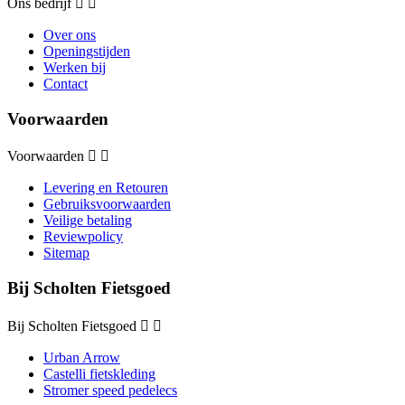
Ons bedrijf


Over ons
Openingstijden
Werken bij
Contact
Voorwaarden
Voorwaarden


Levering en Retouren
Gebruiksvoorwaarden
Veilige betaling
Reviewpolicy
Sitemap
Bij Scholten Fietsgoed
Bij Scholten Fietsgoed


Urban Arrow
Castelli fietskleding
Stromer speed pedelecs