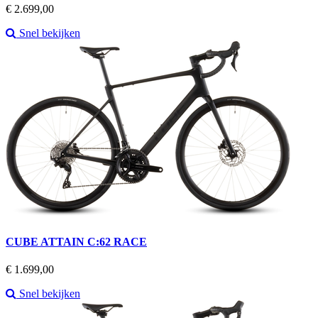
Prijs
€ 2.699,00
Snel bekijken
CUBE ATTAIN C:62 RACE
Prijs
€ 1.699,00
Snel bekijken