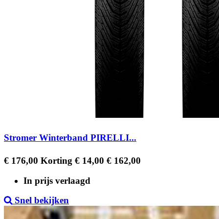
Stromer Winterband PIRELLI...
Regular
Prijs
€ 176,00
Korting € 14,00
€ 162,00
price
In prijs verlaagd
Snel bekijken