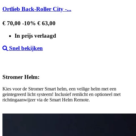
Ortlieb Back-Roller City -...
Regular
Prijs
€ 70,00
-10%
€ 63,00
price
In prijs verlaagd
Snel bekijken
Stromer Helm:
Kies voor de Stromer Smart helm, een veilige helm met een
geintegreerd licht systeem! Inclusief remlicht en optioneel met
richtingaanwijzer via de Smart Helm Remote.