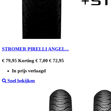
STROMER PIRELLI ANGEL...
Regular
Prijs
€ 79,95
Korting € 7,00
€ 72,95
price
In prijs verlaagd
Snel bekijken