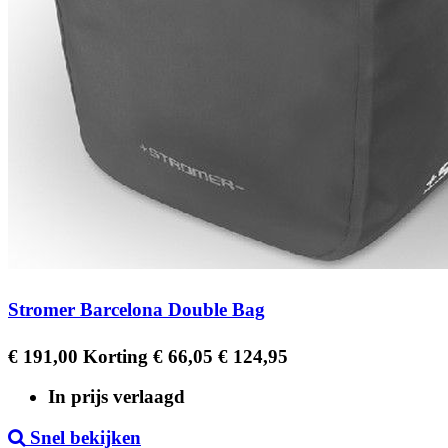
Stromer Barcelona Double Bag
Regular
Prijs
€ 191,00
Korting € 66,05
€ 124,95
price
In prijs verlaagd
Snel bekijken