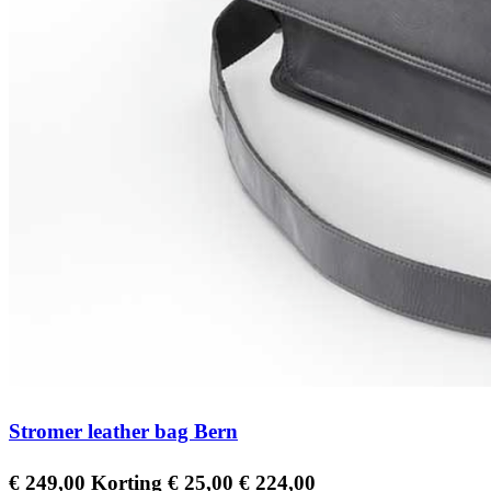
Stromer leather bag Bern
Regular
Prijs
€ 249,00
Korting € 25,00
€ 224,00