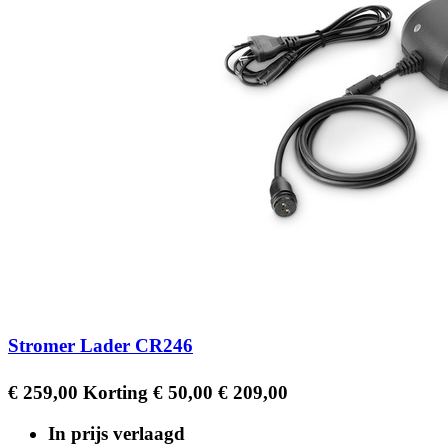
Stromer Lader CR246
Regular
Prijs
€ 259,00
Korting € 50,00
€ 209,00
price
In prijs verlaagd