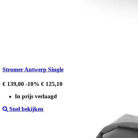
Stromer Antwerp Single
Regular
Prijs
€ 139,00
-10%
€ 125,10
price
In prijs verlaagd
Snel bekijken