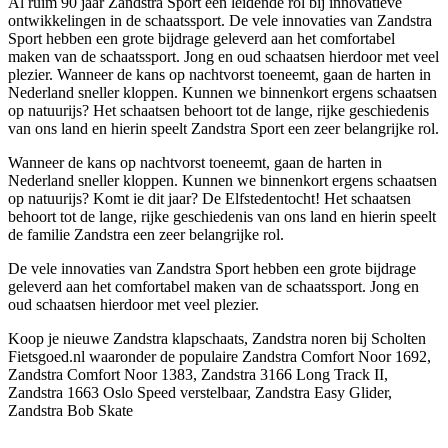
Al ruim 90 jaar Zandstra Sport een leidende rol bij innovatieve
ontwikkelingen in de schaatssport. De vele innovaties van Zandstra
Sport hebben een grote bijdrage geleverd aan het comfortabel
maken van de schaatssport. Jong en oud schaatsen hierdoor met veel
plezier. Wanneer de kans op nachtvorst toeneemt, gaan de harten in
Nederland sneller kloppen. Kunnen we binnenkort ergens schaatsen
op natuurijs? Het schaatsen behoort tot de lange, rijke geschiedenis
van ons land en hierin speelt Zandstra Sport een zeer belangrijke rol.
Wanneer de kans op nachtvorst toeneemt, gaan de harten in
Nederland sneller kloppen. Kunnen we binnenkort ergens schaatsen
op natuurijs? Komt ie dit jaar? De Elfstedentocht! Het schaatsen
behoort tot de lange, rijke geschiedenis van ons land en hierin speelt
de familie Zandstra een zeer belangrijke rol.
De vele innovaties van Zandstra Sport hebben een grote bijdrage
geleverd aan het comfortabel maken van de schaatssport. Jong en
oud schaatsen hierdoor met veel plezier.
Koop je nieuwe Zandstra klapschaats, Zandstra noren bij Scholten
Fietsgoed.nl waaronder de populaire Zandstra Comfort Noor 1692,
Zandstra Comfort Noor 1383, Zandstra 3166 Long Track II,
Zandstra 1663 Oslo Speed verstelbaar, Zandstra Easy Glider,
Zandstra Bob Skate