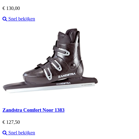
Prijs
€ 130,00
Snel bekijken
Zandstra Comfort Noor 1383
Prijs
€ 127,50
Snel bekijken