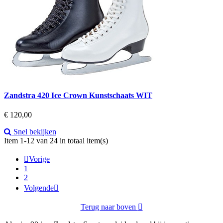
Zandstra 420 Ice Crown Kunstschaats WIT
Prijs
€ 120,00
Snel bekijken
Item 1-12 van 24 in totaal item(s)

Vorige
1
2
Volgende

Terug naar boven
