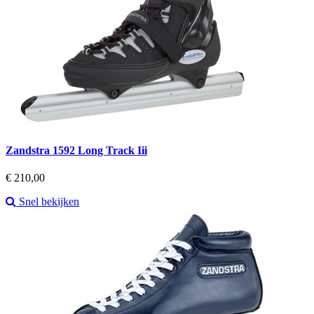
Zandstra 1592 Long Track Iii
Prijs
€ 210,00
Snel bekijken