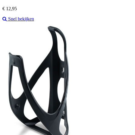
Prijs
€ 12,95
Snel bekijken