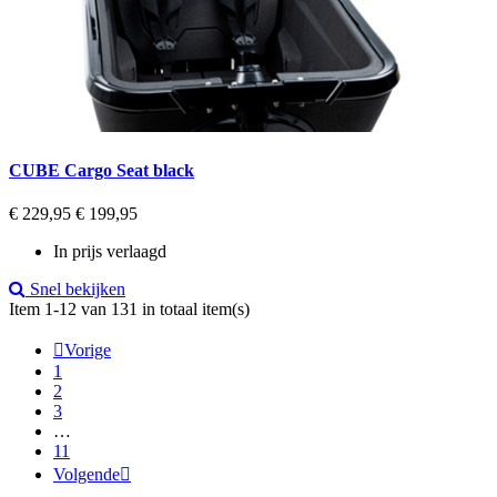
CUBE Cargo Seat black
Regular
Prijs
€ 229,95
€ 199,95
price
In prijs verlaagd
Snel bekijken
Item 1-12 van 131 in totaal item(s)

Vorige
1
2
3
…
11
Volgende
