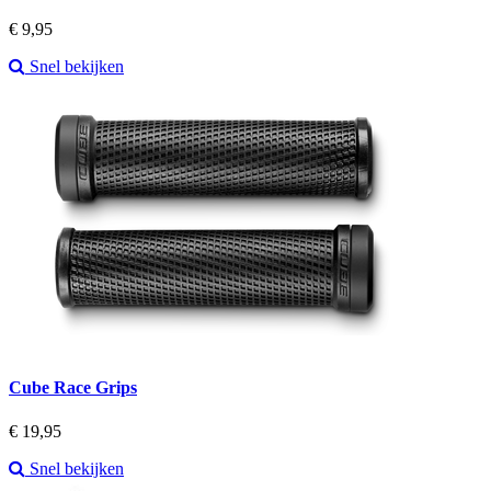
Prijs
€ 9,95
Snel bekijken
Cube Race Grips
Prijs
€ 19,95
Snel bekijken