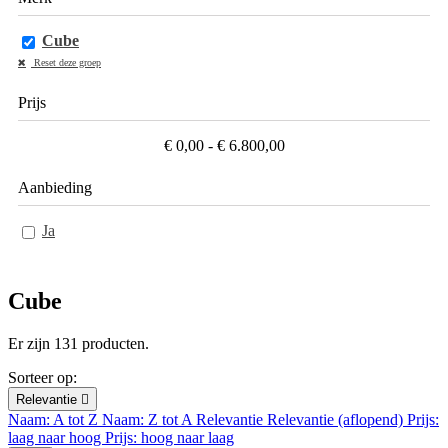
Cube
Reset deze groep
Prijs
€ 0,00 - € 6.800,00
Aanbieding
Ja
Cube
Er zijn 131 producten.
Sorteer op:
Relevantie

Naam: A tot Z
Naam: Z tot A
Relevantie
Relevantie (aflopend)
Prijs:
laag naar hoog
Prijs: hoog naar laag