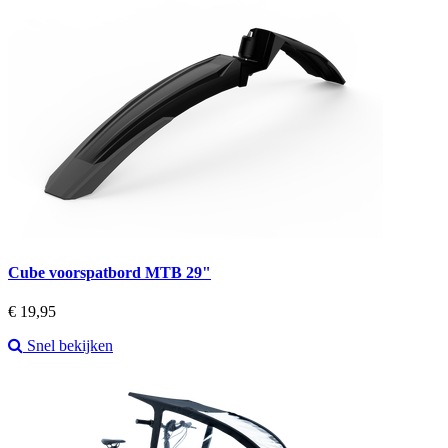
Cube voorspatbord MTB 29"
Prijs
€ 19,95
Snel bekijken