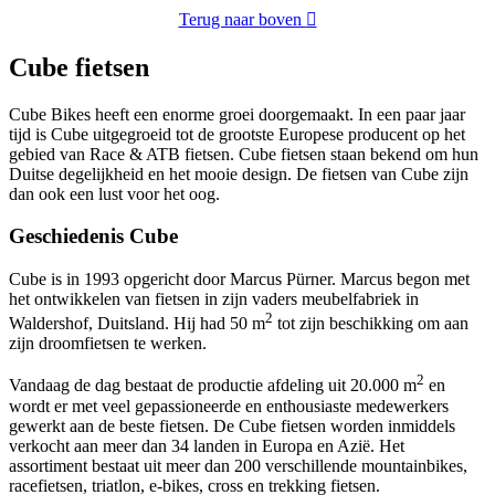
Terug naar boven

Cube fietsen
Cube Bikes heeft een enorme groei doorgemaakt. In een paar jaar
tijd is Cube uitgegroeid tot de grootste Europese producent op het
gebied van Race & ATB fietsen. Cube fietsen staan bekend om hun
Duitse degelijkheid en het mooie design. De fietsen van Cube zijn
dan ook een lust voor het oog.
Geschiedenis Cube
Cube is in 1993 opgericht door Marcus Pürner. Marcus begon met
het ontwikkelen van fietsen in zijn vaders meubelfabriek in
2
Waldershof, Duitsland. Hij had 50 m
tot zijn beschikking om aan
zijn droomfietsen te werken.
2
Vandaag de dag bestaat de productie afdeling uit 20.000 m
en
wordt er met veel gepassioneerde en enthousiaste medewerkers
gewerkt aan de beste fietsen. De Cube fietsen worden inmiddels
verkocht aan meer dan 34 landen in Europa en Azië. Het
assortiment bestaat uit meer dan 200 verschillende mountainbikes,
racefietsen, triatlon, e-bikes, cross en trekking fietsen.