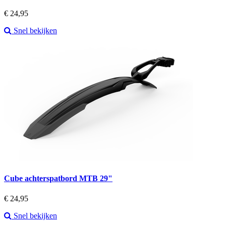
Prijs
€ 24,95
Snel bekijken
Cube achterspatbord MTB 29"
Prijs
€ 24,95
Snel bekijken