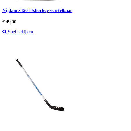
Nijdam 3120 IJshockey verstelbaar
Prijs
€ 49,90
Snel bekijken