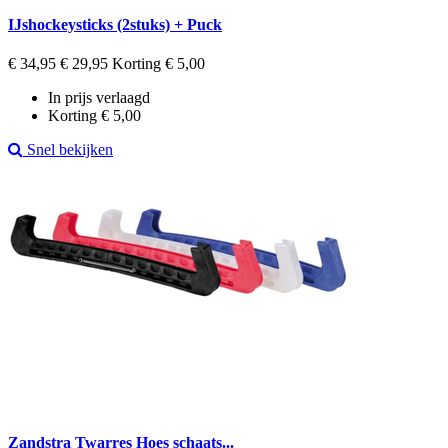
IJshockeysticks (2stuks) + Puck
Regular
Prijs
€ 34,95
€ 29,95
Korting € 5,00
price
In prijs verlaagd
Korting € 5,00
Snel bekijken
Zandstra Twarres Hoes schaats...