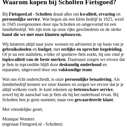
Waarom kopen bij Scholten Fietsgoed?
Bij
Fietsgoed.nl - Scholten
draait alles om
kwaliteit, ervaring
en
persoonlijke service
. Wat begon als een klein bedrijf in 1925, werd
in 1945 overgenomen door opa Scholten en omgevormd tot een
familiebedrijf. We zijn trots op onze rijke geschiedenis en de sterke
band die we met onze klanten opbouwen.
Wij luisteren altijd naar jouw wensen en adviseren je op basis van je
gebruiksdoelen
en
budget
, met
eerlijke en oprechte begeleiding
.
Of je nu een stadsfiets, e-bike of sportieve fiets zoekt, bij ons vind je
topkwaliteit van de beste merken
. Daarnaast zorgen we ervoor dat
je fiets in topconditie blijft door
deskundig onderhoud
en
reparaties, uitgevoerd door ons
vakkundige team
.
Wat ons écht onderscheidt, is onze
persoonlijke benadering
. Als
familiebedrijf kennen we onze klanten en zorgen we ervoor dat je je
altijd welkom voelt. Je kunt rekenen op
betrouwbare service
,
zowel bij de aanschaf van je fiets als bij het onderhoud ervan. Bij
Scholten ben je geen nummer, maar een
gewaardeerde klant
.
Met vriendelijke groet,
Monique Wouters
(eigenaar Fietsgoed.nl - Scholten)