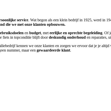
rsoonlijke service
. Wat begon als een klein bedrijf in 1925, werd in
nd die we met onze klanten opbouwen.
ebruiksdoelen
en
budget
, met
eerlijke en oprechte begeleiding
. Of j
 fiets in topconditie blijft door
deskundig onderhoud
en reparaties, 
miliebedrijf kennen we onze klanten en zorgen we ervoor dat je je altij
je geen nummer, maar een
gewaardeerde klant
.