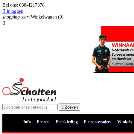
Bel ons:
038-4217378

Inloggen
shopping_cart
Winkelwagen
(0)


Zoeken
Info
Fietsen
Fietskleding
Fietsaccessoires
Winkels