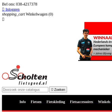
Bel ons:
038-4217378

Inloggen
shopping_cart
Winkelwagen
(0)


Zoeken
Info
Fietsen
Fietskleding
Fietsaccessoires
Winkels