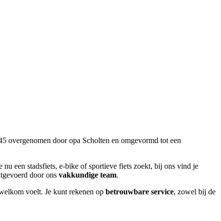
 1945 overgenomen door opa Scholten en omgevormd tot een
e nu een stadsfiets, e-bike of sportieve fiets zoekt, bij ons vind je
uitgevoerd door ons
vakkundige team
.
d welkom voelt. Je kunt rekenen op
betrouwbare service
, zowel bij de