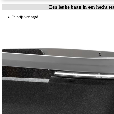
Een leuke baan in een hecht te
In prijs verlaagd