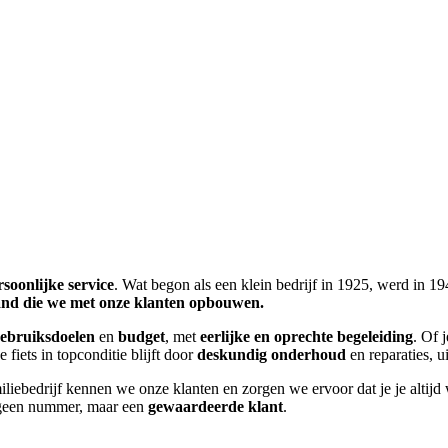
rsoonlijke service
. Wat begon als een klein bedrijf in 1925, werd in
nd die we met onze klanten opbouwen.
ebruiksdoelen
en
budget
, met
eerlijke en oprechte begeleiding
. Of j
 fiets in topconditie blijft door
deskundig onderhoud
en reparaties, 
miliebedrijf kennen we onze klanten en zorgen we ervoor dat je je altij
je geen nummer, maar een
gewaardeerde klant
.