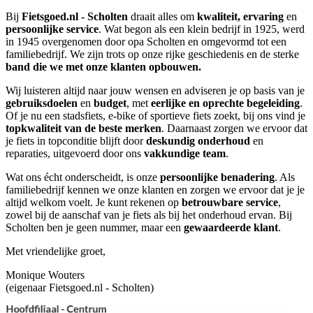
Bij
Fietsgoed.nl - Scholten
draait alles om
kwaliteit, ervaring
en
persoonlijke service
. Wat begon als een klein bedrijf in 1925, werd
in 1945 overgenomen door opa Scholten en omgevormd tot een
familiebedrijf. We zijn trots op onze rijke geschiedenis en de sterke
band die we met onze klanten opbouwen.
Wij luisteren altijd naar jouw wensen en adviseren je op basis van je
gebruiksdoelen
en
budget
, met
eerlijke en oprechte begeleiding
.
Of je nu een stadsfiets, e-bike of sportieve fiets zoekt, bij ons vind je
topkwaliteit van de beste merken
. Daarnaast zorgen we ervoor dat
je fiets in topconditie blijft door
deskundig onderhoud
en
reparaties, uitgevoerd door ons
vakkundige team
.
Wat ons écht onderscheidt, is onze
persoonlijke benadering
. Als
familiebedrijf kennen we onze klanten en zorgen we ervoor dat je je
altijd welkom voelt. Je kunt rekenen op
betrouwbare service
,
zowel bij de aanschaf van je fiets als bij het onderhoud ervan. Bij
Scholten ben je geen nummer, maar een
gewaardeerde klant
.
Met vriendelijke groet,
Monique Wouters
(eigenaar Fietsgoed.nl - Scholten)