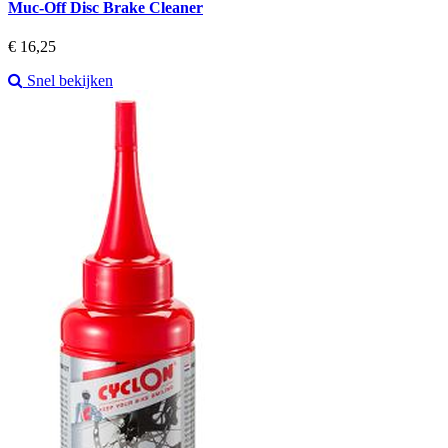
Muc-Off Disc Brake Cleaner
Prijs
€ 16,25
Snel bekijken