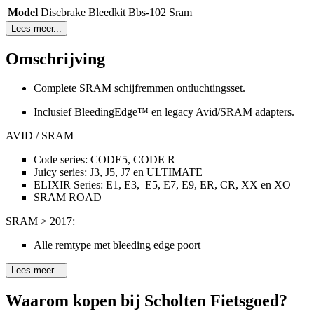
Model
Discbrake Bleedkit Bbs-102 Sram
Lees meer...
Omschrijving
Complete SRAM schijfremmen ontluchtingsset.
Inclusief BleedingEdge™ en legacy Avid/SRAM adapters.
AVID / SRAM
Code series: CODE5, CODE R
Juicy series: J3, J5, J7 en ULTIMATE
ELIXIR Series: E1, E3, E5, E7, E9, ER, CR, XX en XO
SRAM ROAD
SRAM > 2017:
Alle remtype met bleeding edge poort
Lees meer...
Waarom kopen bij Scholten Fietsgoed?