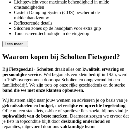
Lichtgewicht voor maximale behendigheid in milde
omstandigheden
Castelli Damping System (CDS) beschermt de
middenhandzenuw
Reflecterende details
Silconen zones op de handplam voor extra grip
Touchscreen-technologie in de vingertop
Lees meer...
Waarom kopen bij Scholten Fietsgoed?
Bij
Fietsgoed.nl - Scholten
draait alles om
kwaliteit, ervaring
en
persoonlijke service
. Wat begon als een klein bedrijf in 1925, werd
in 1945 overgenomen door opa Scholten en omgevormd tot een
familiebedrijf. We zijn trots op onze rijke geschiedenis en de sterke
band die we met onze klanten opbouwen.
Wij luisteren altijd naar jouw wensen en adviseren je op basis van je
gebruiksdoelen
en
budget
, met
eerlijke en oprechte begeleiding
.
Of je nu een stadsfiets, e-bike of sportieve fiets zoekt, bij ons vind je
topkwaliteit van de beste merken
. Daarnaast zorgen we ervoor dat
je fiets in topconditie blijft door
deskundig onderhoud
en
reparaties, uitgevoerd door ons
vakkundige team
.