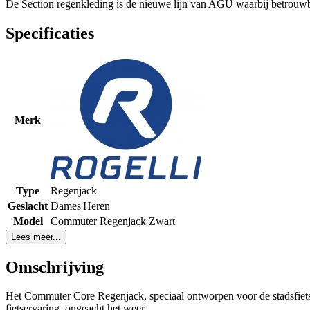
De Section regenkleding is de nieuwe lijn van AGU waarbij betrouwb
Specificaties
Merk
Type
Regenjack
Geslacht
Dames|Heren
Model
Commuter Regenjack Zwart
Lees meer...
Omschrijving
Het Commuter Core Regenjack, speciaal ontworpen voor de stadsfietser
fietservaring, ongeacht het weer.