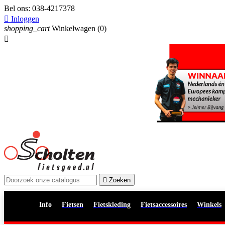
Bel ons:
038-4217378

Inloggen
shopping_cart
Winkelwagen
(0)


Zoeken
Info
Fietsen
Fietskleding
Fietsaccessoires
Winkels