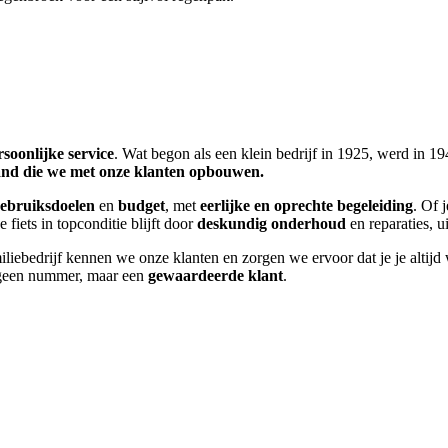
rsoonlijke service
. Wat begon als een klein bedrijf in 1925, werd in
nd die we met onze klanten opbouwen.
ebruiksdoelen
en
budget
, met
eerlijke en oprechte begeleiding
. Of j
 fiets in topconditie blijft door
deskundig onderhoud
en reparaties, 
miliebedrijf kennen we onze klanten en zorgen we ervoor dat je je altij
je geen nummer, maar een
gewaardeerde klant
.