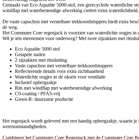
Gemaakt van Eco Aqualite 5000-stof, een gerecyclede waterdichte sto
windflap met waterbestendige afwerking creëert extra waterdichtheid, 
De vaste capuchon met verstelbare trekkoordstoppers biedt extra besch
de weg.
Het Commuter Core regenjack is voorzien van waterdichte oogjes in de 
Wil je iets meenemen voor onderweg? Met twee zijzakken met ritssluiti
Eco Aqualite 5000 stof
Getapete naden
2 zijzakken met ritssluiting
Vaste capuchon met verstelbare trekkoordstoppers
Reflecterende details voor extra zichtbaarheid
Waterdichte oogjes in de oksels voor ventilatie
Inclusief opbergzakje
Rits met windflap met waterbestendige afwerking
C0-coating / PFAS-vrij
Green-R: duurzame productie
Het regenjack wordt geleverd met een handig opbergzakje, waarin je 
weersomstandigheden.
Combineer het Commuter Core Regenjack met de Commuter Core Rege