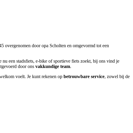
 1945 overgenomen door opa Scholten en omgevormd tot een
e nu een stadsfiets, e-bike of sportieve fiets zoekt, bij ons vind je
uitgevoerd door ons
vakkundige team
.
d welkom voelt. Je kunt rekenen op
betrouwbare service
, zowel bij de