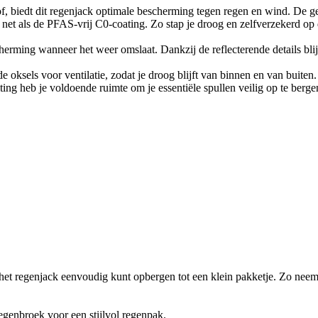
f, biedt dit regenjack optimale bescherming tegen regen en wind. De ge
net als de PFAS-vrij C0-coating. Zo stap je droog en zelfverzekerd op d
erming wanneer het weer omslaat. Dankzij de reflecterende details blijf 
oksels voor ventilatie, zodat je droog blijft van binnen en van buiten.
ng heb je voldoende ruimte om je essentiële spullen veilig op te berge
het regenjack eenvoudig kunt opbergen tot een klein pakketje. Zo nee
nbroek voor een stijlvol regenpak.