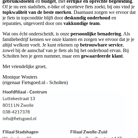
gebruiksdoelen
en
budget
, met
eerlijke en oprechte begeleiding
.
Of je nu een stadsfiets, e-bike of sportieve fiets zoekt, bij ons vind je
topkwaliteit van de beste merken
. Daarnaast zorgen we ervoor dat
je fiets in topconditie blijft door
deskundig onderhoud
en
reparaties, uitgevoerd door ons
vakkundige team
.
Wat ons écht onderscheidt, is onze
persoonlijke benadering
. Als
familiebedrijf kennen we onze klanten en zorgen we ervoor dat je je
altijd welkom voelt. Je kunt rekenen op
betrouwbare service
,
zowel bij de aanschaf van je fiets als bij het onderhoud ervan. Bij
Scholten ben je geen nummer, maar een
gewaardeerde klant
.
Met vriendelijke groet,
Monique Wouters
(eigenaar Fietsgoed.nl - Scholten)