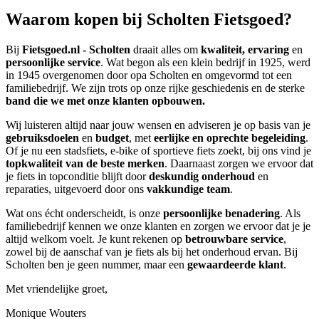
Waarom kopen bij Scholten Fietsgoed?
Bij
Fietsgoed.nl - Scholten
draait alles om
kwaliteit, ervaring
en
persoonlijke service
. Wat begon als een klein bedrijf in 1925, werd
in 1945 overgenomen door opa Scholten en omgevormd tot een
familiebedrijf. We zijn trots op onze rijke geschiedenis en de sterke
band die we met onze klanten opbouwen.
Wij luisteren altijd naar jouw wensen en adviseren je op basis van je
gebruiksdoelen
en
budget
, met
eerlijke en oprechte begeleiding
.
Of je nu een stadsfiets, e-bike of sportieve fiets zoekt, bij ons vind je
topkwaliteit van de beste merken
. Daarnaast zorgen we ervoor dat
je fiets in topconditie blijft door
deskundig onderhoud
en
reparaties, uitgevoerd door ons
vakkundige team
.
Wat ons écht onderscheidt, is onze
persoonlijke benadering
. Als
familiebedrijf kennen we onze klanten en zorgen we ervoor dat je je
altijd welkom voelt. Je kunt rekenen op
betrouwbare service
,
zowel bij de aanschaf van je fiets als bij het onderhoud ervan. Bij
Scholten ben je geen nummer, maar een
gewaardeerde klant
.
Met vriendelijke groet,
Monique Wouters