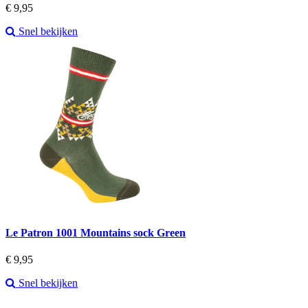
Prijs
€ 9,95
Snel bekijken
Le Patron 1001 Mountains sock Green
Prijs
€ 9,95
Snel bekijken