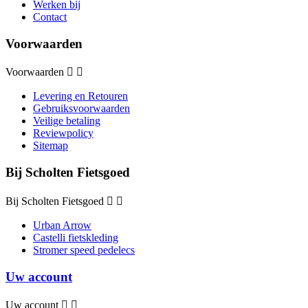
Werken bij
Contact
Voorwaarden
Voorwaarden


Levering en Retouren
Gebruiksvoorwaarden
Veilige betaling
Reviewpolicy
Sitemap
Bij Scholten Fietsgoed
Bij Scholten Fietsgoed


Urban Arrow
Castelli fietskleding
Stromer speed pedelecs
Uw account
Uw account

