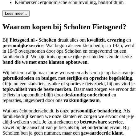
Kenmerken: ergonomische schuimvulling, badstof duim
Lees meer...
Waarom kopen bij Scholten Fietsgoed?
Bij
Fietsgoed.nl - Scholten
draait alles om
kwaliteit, ervaring
en
persoonlijke service
. Wat begon als een klein bedrijf in 1925, werd
in 1945 overgenomen door opa Scholten en omgevormd tot een
familiebedrijf. We zijn trots op onze rijke geschiedenis en de sterke
band die we met onze klanten opbouwen.
Wij luisteren altijd naar jouw wensen en adviseren je op basis van je
gebruiksdoelen
en
budget
, met
eerlijke en oprechte begeleiding
.
Of je nu een stadsfiets, e-bike of sportieve fiets zoekt, bij ons vind je
topkwaliteit van de beste merken
. Daarnaast zorgen we ervoor dat
je fiets in topconditie blijft door
deskundig onderhoud
en
reparaties, uitgevoerd door ons
vakkundige team
.
Wat ons écht onderscheidt, is onze
persoonlijke benadering
. Als
familiebedrijf kennen we onze klanten en zorgen we ervoor dat je je
altijd welkom voelt. Je kunt rekenen op
betrouwbare service
,
zowel bij de aanschaf van je fiets als bij het onderhoud ervan. Bij
Scholten ben je geen nummer, maar een
gewaardeerde klant
.