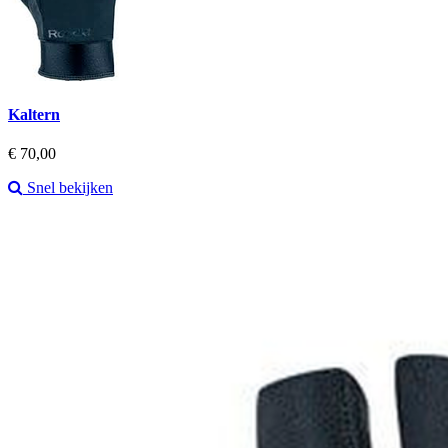
Kaltern
Prijs
€ 70,00
Snel bekijken