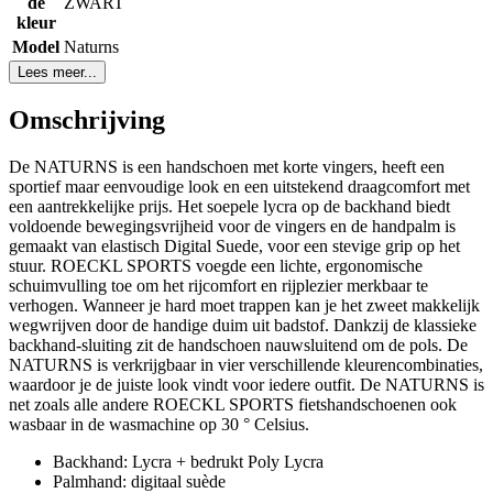
de
ZWART
kleur
Model
Naturns
Lees meer...
Omschrijving
De NATURNS is een handschoen met korte vingers, heeft een
sportief maar eenvoudige look en een uitstekend draagcomfort met
een aantrekkelijke prijs. Het soepele lycra op de backhand biedt
voldoende bewegingsvrijheid voor de vingers en de handpalm is
gemaakt van elastisch Digital Suede, voor een stevige grip op het
stuur. ROECKL SPORTS voegde een lichte, ergonomische
schuimvulling toe om het rijcomfort en rijplezier merkbaar te
verhogen. Wanneer je hard moet trappen kan je het zweet makkelijk
wegwrijven door de handige duim uit badstof. Dankzij de klassieke
backhand-sluiting zit de handschoen nauwsluitend om de pols. De
NATURNS is verkrijgbaar in vier verschillende kleurencombinaties,
waardoor je de juiste look vindt voor iedere outfit. De NATURNS is
net zoals alle andere ROECKL SPORTS fietshandschoenen ook
wasbaar in de wasmachine op 30 ° Celsius.
Backhand: Lycra + bedrukt Poly Lycra
Palmhand: digitaal suède