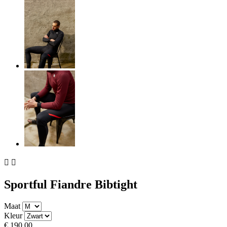


Sportful Fiandre Bibtight
Maat
Kleur
€ 190,00