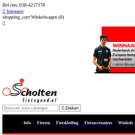
Bel ons:
038-4217378

Inloggen
shopping_cart
Winkelwagen
(0)


Zoeken
Info
Fietsen
Fietskleding
Fietsaccessoires
Winkels