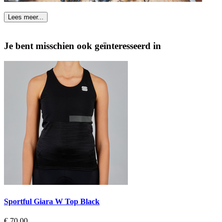
Lees meer...
Je bent misschien ook geïnteresseerd in
Sportful Giara W Top Black
Prijs
€ 70,00