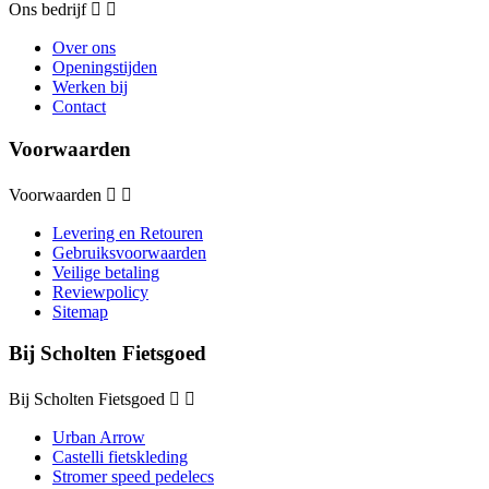
Ons bedrijf


Over ons
Openingstijden
Werken bij
Contact
Voorwaarden
Voorwaarden


Levering en Retouren
Gebruiksvoorwaarden
Veilige betaling
Reviewpolicy
Sitemap
Bij Scholten Fietsgoed
Bij Scholten Fietsgoed


Urban Arrow
Castelli fietskleding
Stromer speed pedelecs