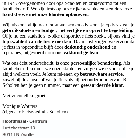
in 1945 overgenomen door opa Scholten en omgevormd tot een
familiebedrijf. We zijn trots op onze rijke geschiedenis en de sterke
band die we met onze klanten opbouwen.
Wij luisteren altijd naar jouw wensen en adviseren je op basis van je
gebruiksdoelen
en
budget
, met
eerlijke en oprechte begeleiding
.
Of je nu een stadsfiets, e-bike of sportieve fiets zoekt, bij ons vind je
topkwaliteit van de beste merken
. Daarnaast zorgen we ervoor dat
je fiets in topconditie blijft door
deskundig onderhoud
en
reparaties, uitgevoerd door ons
vakkundige team
.
Wat ons écht onderscheidt, is onze
persoonlijke benadering
. Als
familiebedrijf kennen we onze klanten en zorgen we ervoor dat je je
altijd welkom voelt. Je kunt rekenen op
betrouwbare service
,
zowel bij de aanschaf van je fiets als bij het onderhoud ervan. Bij
Scholten ben je geen nummer, maar een
gewaardeerde klant
.
Met vriendelijke groet,
Monique Wouters
(eigenaar Fietsgoed.nl - Scholten)