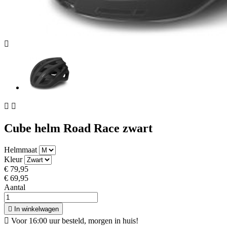



Cube helm Road Race zwart
Helmmaat
Kleur
€ 79,95
€ 69,95
Aantal

In winkelwagen

Voor 16:00 uur besteld, morgen in huis!