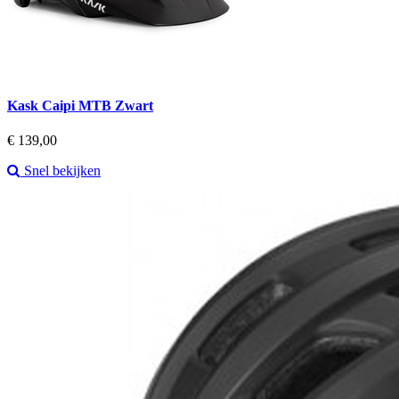
Kask Caipi MTB Zwart
Prijs
€ 139,00
Snel bekijken