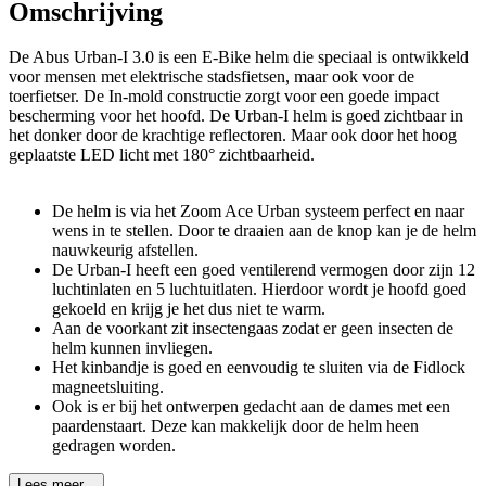
Omschrijving
De Abus Urban-I 3.0 is een E-Bike helm die speciaal is ontwikkeld
voor mensen met elektrische stadsfietsen, maar ook voor de
toerfietser. De In-mold constructie zorgt voor een goede impact
bescherming voor het hoofd. De Urban-I helm is goed zichtbaar in
het donker door de krachtige reflectoren. Maar ook door het hoog
geplaatste LED licht met 180° zichtbaarheid.
De helm is via het Zoom Ace Urban systeem perfect en naar
wens in te stellen. Door te draaien aan de knop kan je de helm
nauwkeurig afstellen.
De Urban-I heeft een goed ventilerend vermogen door zijn 12
luchtinlaten en 5 luchtuitlaten. Hierdoor wordt je hoofd goed
gekoeld en krijg je het dus niet te warm.
Aan de voorkant zit insectengaas zodat er geen insecten de
helm kunnen invliegen.
Het kinbandje is goed en eenvoudig te sluiten via de Fidlock
magneetsluiting.
Ook is er bij het ontwerpen gedacht aan de dames met een
paardenstaart. Deze kan makkelijk door de helm heen
gedragen worden.
Lees meer...