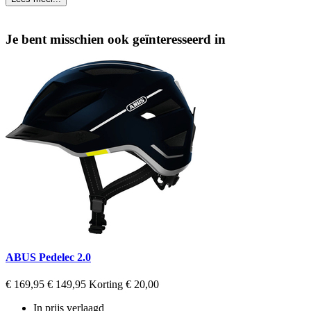
Je bent misschien ook geïnteresseerd in
ABUS Pedelec 2.0
Regular
Prijs
€ 169,95
€ 149,95
Korting € 20,00
price
In prijs verlaagd