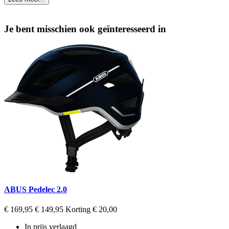
Je bent misschien ook geïnteresseerd in
ABUS Pedelec 2.0
Regular
Prijs
€ 169,95
€ 149,95
Korting € 20,00
price
In prijs verlaagd