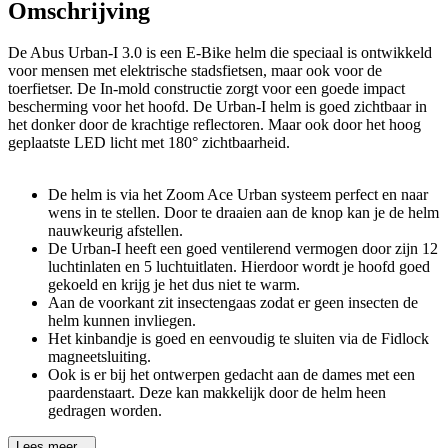
Omschrijving
De Abus Urban-I 3.0 is een E-Bike helm die speciaal is ontwikkeld
voor mensen met elektrische stadsfietsen, maar ook voor de
toerfietser. De In-mold constructie zorgt voor een goede impact
bescherming voor het hoofd. De Urban-I helm is goed zichtbaar in
het donker door de krachtige reflectoren. Maar ook door het hoog
geplaatste LED licht met 180° zichtbaarheid.
De helm is via het Zoom Ace Urban systeem perfect en naar
wens in te stellen. Door te draaien aan de knop kan je de helm
nauwkeurig afstellen.
De Urban-I heeft een goed ventilerend vermogen door zijn 12
luchtinlaten en 5 luchtuitlaten. Hierdoor wordt je hoofd goed
gekoeld en krijg je het dus niet te warm.
Aan de voorkant zit insectengaas zodat er geen insecten de
helm kunnen invliegen.
Het kinbandje is goed en eenvoudig te sluiten via de Fidlock
magneetsluiting.
Ook is er bij het ontwerpen gedacht aan de dames met een
paardenstaart. Deze kan makkelijk door de helm heen
gedragen worden.
Lees meer...