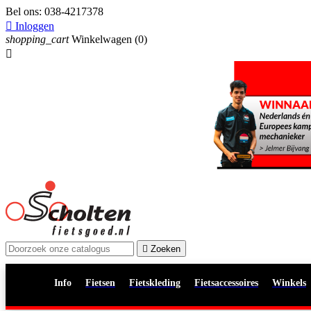
Bel ons:
038-4217378

Inloggen
shopping_cart
Winkelwagen
(0)


Zoeken
Info
Fietsen
Fietskleding
Fietsaccessoires
Winkels