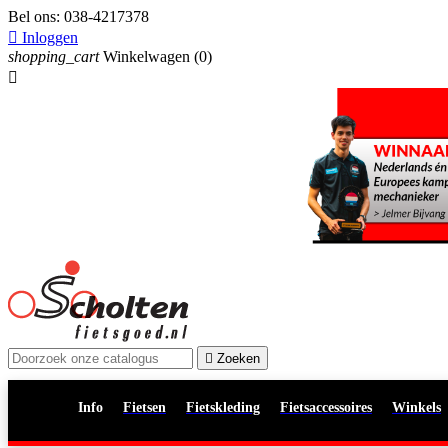
Bel ons:
038-4217378

Inloggen
shopping_cart
Winkelwagen
(0)


Zoeken
Info
Fietsen
Fietskleding
Fietsaccessoires
Winkels