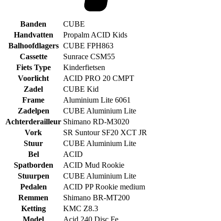
Banden
CUBE
Handvatten
Propalm ACID Kids
Balhoofdlagers
CUBE FPH863
Cassette
Sunrace CSM55
Fiets Type
Kinderfietsen
Voorlicht
ACID PRO 20 CMPT
Zadel
CUBE Kid
Frame
Aluminium Lite 6061
Zadelpen
CUBE Aluminium Lite
Achterderailleur
Shimano RD-M3020
Vork
SR Suntour SF20 XCT JR
Stuur
CUBE Aluminium Lite
Bel
ACID
Spatborden
ACID Mud Rookie
Stuurpen
CUBE Aluminium Lite
Pedalen
ACID PP Rookie medium
Remmen
Shimano BR-MT200
Ketting
KMC Z8.3
Model
Acid 240 Disc Fe