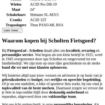
Wielen
ACID Pro DB-19
Maat
24"
Schakelaars
Shimano SL-M315
Cranks
ACID 32T
Trapaslagers
Thun PASO-ML BSA
Lees meer...
Waarom kopen bij Scholten Fietsgoed?
Bij
Fietsgoed.nl - Scholten
draait alles om
kwaliteit, ervaring
en
persoonlijke service
. Wat begon als een klein bedrijf in 1925, werd
in 1945 overgenomen door opa Scholten en omgevormd tot een
familiebedrijf. We zijn trots op onze rijke geschiedenis en de sterke
band die we met onze klanten opbouwen.
Wij luisteren altijd naar jouw wensen en adviseren je op basis van je
gebruiksdoelen
en
budget
, met
eerlijke en oprechte begeleiding
.
Of je nu een stadsfiets, e-bike of sportieve fiets zoekt, bij ons vind je
topkwaliteit van de beste merken
. Daarnaast zorgen we ervoor dat
je fiets in topconditie blijft door
deskundig onderhoud
en
reparaties, uitgevoerd door ons
vakkundige team
.
Wat ons écht onderscheidt, is onze
persoonlijke benadering
. Als