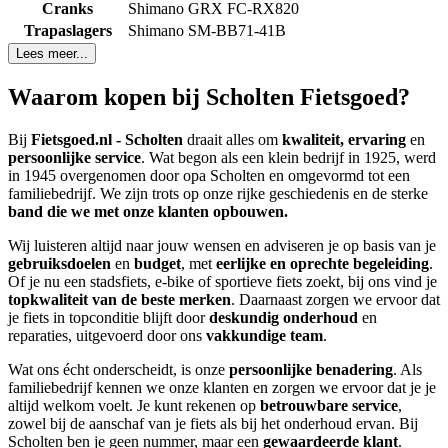
Cranks
Shimano GRX FC-RX820
Trapaslagers
Shimano SM-BB71-41B
Lees meer...
Waarom kopen bij Scholten Fietsgoed?
Bij
Fietsgoed.nl - Scholten
draait alles om
kwaliteit, ervaring
en
persoonlijke service
. Wat begon als een klein bedrijf in 1925, werd
in 1945 overgenomen door opa Scholten en omgevormd tot een
familiebedrijf. We zijn trots op onze rijke geschiedenis en de sterke
band die we met onze klanten opbouwen.
Wij luisteren altijd naar jouw wensen en adviseren je op basis van je
gebruiksdoelen
en
budget
, met
eerlijke en oprechte begeleiding
.
Of je nu een stadsfiets, e-bike of sportieve fiets zoekt, bij ons vind je
topkwaliteit van de beste merken
. Daarnaast zorgen we ervoor dat
je fiets in topconditie blijft door
deskundig onderhoud
en
reparaties, uitgevoerd door ons
vakkundige team
.
Wat ons écht onderscheidt, is onze
persoonlijke benadering
. Als
familiebedrijf kennen we onze klanten en zorgen we ervoor dat je je
altijd welkom voelt. Je kunt rekenen op
betrouwbare service
,
zowel bij de aanschaf van je fiets als bij het onderhoud ervan. Bij
Scholten ben je geen nummer, maar een
gewaardeerde klant
.