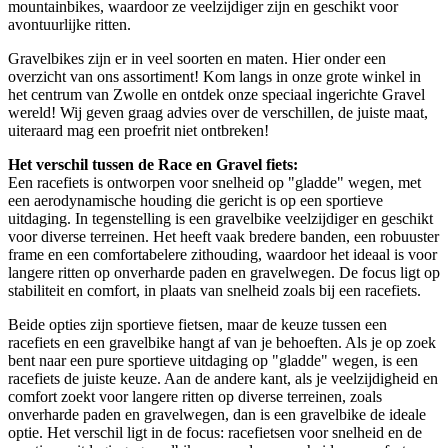
mountainbikes, waardoor ze veelzijdiger zijn en geschikt voor
avontuurlijke ritten.
Gravelbikes zijn er in veel soorten en maten. Hier onder een
overzicht van ons assortiment! Kom langs in onze grote winkel in
het centrum van Zwolle en ontdek onze speciaal ingerichte Gravel
wereld! Wij geven graag advies over de verschillen, de juiste maat,
uiteraard mag een proefrit niet ontbreken!
Het verschil tussen de Race en Gravel fiets:
Een racefiets is ontworpen voor snelheid op "gladde" wegen, met
een aerodynamische houding die gericht is op een sportieve
uitdaging. In tegenstelling is een gravelbike veelzijdiger en geschikt
voor diverse terreinen. Het heeft vaak bredere banden, een robuuster
frame en een comfortabelere zithouding, waardoor het ideaal is voor
langere ritten op onverharde paden en gravelwegen. De focus ligt op
stabiliteit en comfort, in plaats van snelheid zoals bij een racefiets.
Beide opties zijn sportieve fietsen, maar de keuze tussen een
racefiets en een gravelbike hangt af van je behoeften. Als je op zoek
bent naar een pure sportieve uitdaging op "gladde" wegen, is een
racefiets de juiste keuze. Aan de andere kant, als je veelzijdigheid en
comfort zoekt voor langere ritten op diverse terreinen, zoals
onverharde paden en gravelwegen, dan is een gravelbike de ideale
optie. Het verschil ligt in de focus: racefietsen voor snelheid en de