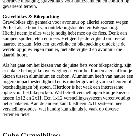
sportieve uitdaging, gravelbikes voor duurzaamheid en comfort op
gevarieerd terrein.
Gravelbikes & Bikepacking
Gravelbikes zijn gemaakt voor avontuur op allerlei soorten wegen.
Perfect als je houdt van ontdekkingstochten en Bikepacking.
Hierbij neem je alles wat je nodig hebt mee op de fiets. Denk aan
kampeerspullen, eten en meer. Het geeft je de vrijheid om overal
naartoe te gaan. Met een gravelbike en bikepacking ontdek je de
wereld op jouw eigen manier, met alle vrijheid en avontuur die
daarbij hoort.
Als het gaat om het kiezen van de juiste fiets voor bikepacking, zijn
er enkele belangrijke overwegingen. Voor het framemateriaal kun je
kiezen tussen aluminium en carbon. Aluminium heeft van nature een
hogere impactbestendigheid en is minder gevoelig voor scheuren of
beschadigingen bij stoten. Hierdoor is het vaak een interessante
optie voor het bikepacken. Wat betreft versnellingen kun je kiezen
tussen 1x12 en 2x11. Een 1x12 versnellingssysteem vereenvoudigt
het schakelen. Aan de andere kant biedt een 2x11 systeem meer
versnellingsopties, wat handig kan zijn als je vaak op diverse
terreinen fietst.
Cube Gravelbikes;