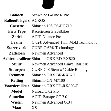
Banden
Schwalbe G-One R Pro
Balhoofdlagers
ACROS
Cassette
Shimano 105 CS-HG710
Fiets Type
Racefietsen|Gravelbikes
Zadel
ACID Nuance Pro
Frame
C:62® Advanced Twin Mold Technology
Starre vork
CUBE C:62® Technology
Zadelpen
Newmen Advanced
Achterderailleur
Shimano GRX RD-RX820
Stuur
Newmen Advanced Gravel Bar 318
Stuurpen
CUBE CIS Stem w/ Cable Routing
Remmen
Shimano GRX BR-RX820
Ketting
Shimano CN-M7100
Voorderailleur
Shimano GRX FD-RX820-F
Model
Nuroad C:62 Pro
Stuurlint
ACID Bartape CC 3.0
Wielen
Newmen Advanced G.34
Maat
XS