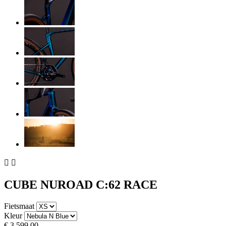


CUBE NUROAD C:62 RACE
Fietsmaat
Kleur
€ 3.599,00