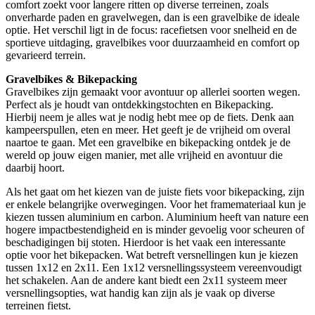
comfort zoekt voor langere ritten op diverse terreinen, zoals
onverharde paden en gravelwegen, dan is een gravelbike de ideale
optie. Het verschil ligt in de focus: racefietsen voor snelheid en de
sportieve uitdaging, gravelbikes voor duurzaamheid en comfort op
gevarieerd terrein.
Gravelbikes & Bikepacking
Gravelbikes zijn gemaakt voor avontuur op allerlei soorten wegen.
Perfect als je houdt van ontdekkingstochten en Bikepacking.
Hierbij neem je alles wat je nodig hebt mee op de fiets. Denk aan
kampeerspullen, eten en meer. Het geeft je de vrijheid om overal
naartoe te gaan. Met een gravelbike en bikepacking ontdek je de
wereld op jouw eigen manier, met alle vrijheid en avontuur die
daarbij hoort.
Als het gaat om het kiezen van de juiste fiets voor bikepacking, zijn
er enkele belangrijke overwegingen. Voor het framemateriaal kun je
kiezen tussen aluminium en carbon. Aluminium heeft van nature een
hogere impactbestendigheid en is minder gevoelig voor scheuren of
beschadigingen bij stoten. Hierdoor is het vaak een interessante
optie voor het bikepacken. Wat betreft versnellingen kun je kiezen
tussen 1x12 en 2x11. Een 1x12 versnellingssysteem vereenvoudigt
het schakelen. Aan de andere kant biedt een 2x11 systeem meer
versnellingsopties, wat handig kan zijn als je vaak op diverse
terreinen fietst.