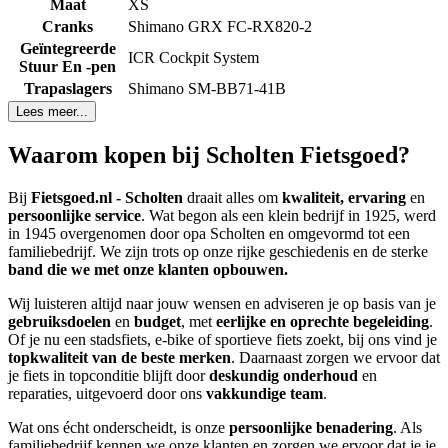
Maat
XS
Cranks
Shimano GRX FC-RX820-2
Geïntegreerde
ICR Cockpit System
Stuur En -pen
Trapaslagers
Shimano SM-BB71-41B
Lees meer...
Waarom kopen bij Scholten Fietsgoed?
Bij
Fietsgoed.nl - Scholten
draait alles om
kwaliteit, ervaring
en
persoonlijke service
. Wat begon als een klein bedrijf in 1925, werd
in 1945 overgenomen door opa Scholten en omgevormd tot een
familiebedrijf. We zijn trots op onze rijke geschiedenis en de sterke
band die we met onze klanten opbouwen.
Wij luisteren altijd naar jouw wensen en adviseren je op basis van je
gebruiksdoelen
en
budget
, met
eerlijke en oprechte begeleiding
.
Of je nu een stadsfiets, e-bike of sportieve fiets zoekt, bij ons vind je
topkwaliteit van de beste merken
. Daarnaast zorgen we ervoor dat
je fiets in topconditie blijft door
deskundig onderhoud
en
reparaties, uitgevoerd door ons
vakkundige team
.
Wat ons écht onderscheidt, is onze
persoonlijke benadering
. Als
familiebedrijf kennen we onze klanten en zorgen we ervoor dat je je