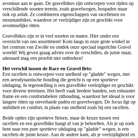
avontuur aan te gaan. De gravelbikes zijn ontworpen voor rijden op
verschillende soorten terrein, zoals gravelwegen, bospaden maar
ook op asfalt. Ze combineren eigenschappen van racefietsen en
mountainbikes, waardoor ze veelzijdiger zijn en geschikt voor
avontuurlijke ritten.
Gravelbikes zijn er in veel soorten en maten. Hier onder een
overzicht van ons assortiment! Kom langs in onze grote winkel in
het centrum van Zwolle en ontdek onze speciaal ingerichte Gravel
wereld! Wij geven graag advies over de verschillen, de juiste maat,
uiteraard mag een proefrit niet ontbreken!
Het verschil tussen de Race en Gravel fiets:
Een racefiets is ontworpen voor snelheid op "gladde" wegen, met
een aerodynamische houding die gericht is op een sportieve
uitdaging. In tegenstelling is een gravelbike veelzijdiger en geschikt
voor diverse terreinen. Het heeft vaak bredere banden, een robuuster
frame en een comfortabelere zithouding, waardoor het ideaal is voor
langere ritten op onverharde paden en gravelwegen. De focus ligt op
stabiliteit en comfort, in plaats van snelheid zoals bij een racefiets.
Beide opties zijn sportieve fietsen, maar de keuze tussen een
racefiets en een gravelbike hangt af van je behoeften. Als je op zoek
bent naar een pure sportieve uitdaging op "gladde" wegen, is een
racefiets de juiste keuze. Aan de andere kant, als je veelzijdigheid en