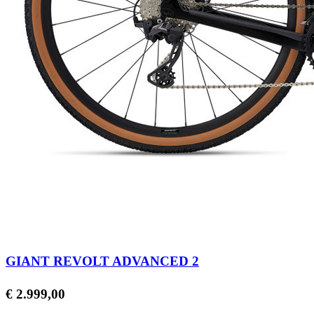
GIANT REVOLT ADVANCED 2
Prijs
€ 2.999,00