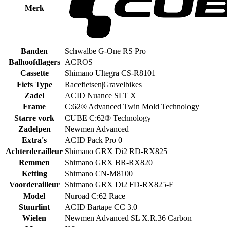
Merk
Banden
Schwalbe G-One RS Pro
Balhoofdlagers
ACROS
Cassette
Shimano Ultegra CS-R8101
Fiets Type
Racefietsen|Gravelbikes
Zadel
ACID Nuance SLT X
Frame
C:62® Advanced Twin Mold Technology
Starre vork
CUBE C:62® Technology
Zadelpen
Newmen Advanced
Extra's
ACID Pack Pro 0
Achterderailleur
Shimano GRX Di2 RD-RX825
Remmen
Shimano GRX BR-RX820
Ketting
Shimano CN-M8100
Voorderailleur
Shimano GRX Di2 FD-RX825-F
Model
Nuroad C:62 Race
Stuurlint
ACID Bartape CC 3.0
Wielen
Newmen Advanced SL X.R.36 Carbon