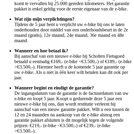
komt te vervallen bij 25.000 gereden kilometers. Het garantie
pakket is enkel geldig voor de eerste eigenaar van de e-bike.
Wat zijn mijn verplichtingen?
Tijdens de 5 jaar bent u verplicht uw e-bike bij ons te laten
onderhouden door middel van een onderhoudsbeurt in de 2e
maand (gratis), 12e maand, 24e maand, 36e maand en 48e
maand.
Wanneer en hoe betaal ik?
Bij aanschaf van een nieuwe e-bike bij Scholten Fietsgoed
betaald u eenmalig €169,- (e-bike <€3.500,-) of €189,- (e-bike
>€3.500,-). Hiermee heeft u de komende 5 jaar garantie op
uw e-bike. Als u niet in één keer wilt betalen kan dit ook per
jaar.
Wanneer begint en eindigt de garantie?
De ingangsdatum van de garantie is de factuurdatum van uw
e-bike en loopt 5 jaar. Koopt u gedurende deze 5 jaar een
nieuwe e-bike bij ons, dan wordt restitutie verleent bij
aanschaf van een nieuw garantie pakket. Wilt u een tussen de
12 en 24 maanden na aankoop van de e-bike alsnog een
garantie pakket afsluiten is dit mogelijk tegen de volgende
prijzen: €219,- (e-bike <€3.500,-) of €239,- (e-bike
>€3.500,-).