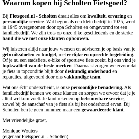
Waarom kopen bij Scholten Fietsgoed?
Bij
Fietsgoed.nl - Scholten
draait alles om
kwaliteit, ervaring
en
persoonlijke service
. Wat begon als een klein bedrijf in 1925, werd
in 1945 overgenomen door opa Scholten en omgevormd tot een
familiebedrijf. We zijn trots op onze rijke geschiedenis en de sterke
band die we met onze klanten opbouwen.
Wij luisteren altijd naar jouw wensen en adviseren je op basis van je
gebruiksdoelen
en
budget
, met
eerlijke en oprechte begeleiding
.
Of je nu een stadsfiets, e-bike of sportieve fiets zoekt, bij ons vind je
topkwaliteit van de beste merken
. Daarnaast zorgen we ervoor dat
je fiets in topconditie blijft door
deskundig onderhoud
en
reparaties, uitgevoerd door ons
vakkundige team
.
Wat ons écht onderscheidt, is onze
persoonlijke benadering
. Als
familiebedrijf kennen we onze klanten en zorgen we ervoor dat je je
altijd welkom voelt. Je kunt rekenen op
betrouwbare service
,
zowel bij de aanschaf van je fiets als bij het onderhoud ervan. Bij
Scholten ben je geen nummer, maar een
gewaardeerde klant
.
Met vriendelijke groet,
Monique Wouters
(eigenaar Fietsgoed.nl - Scholten)