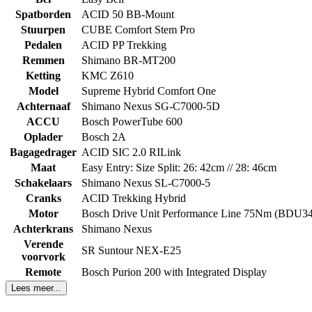
Spatborden
ACID 50 BB-Mount
Stuurpen
CUBE Comfort Stem Pro
Pedalen
ACID PP Trekking
Remmen
Shimano BR-MT200
Ketting
KMC Z610
Model
Supreme Hybrid Comfort One
Achternaaf
Shimano Nexus SG-C7000-5D
ACCU
Bosch PowerTube 600
Oplader
Bosch 2A
Bagagedrager
ACID SIC 2.0 RILink
Maat
Easy Entry: Size Split: 26: 42cm // 28: 46cm
Schakelaars
Shimano Nexus SL-C7000-5
Cranks
ACID Trekking Hybrid
Motor
Bosch Drive Unit Performance Line 75Nm (BDU34
Achterkrans
Shimano Nexus
Verende
SR Suntour NEX-E25
voorvork
Remote
Bosch Purion 200 with Integrated Display
Lees meer...