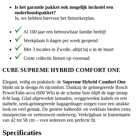
Is het garantie pakket ook mogelijk inclusief een
onderhoudspakket?
Ja, we hebben hiervoor het fietszekerplan.
Al 100 jaar een betrouwbaar familie bedrijf
Werkplaats 6 dagen per week geopend
Met 3 locaties in Zwolle, altijd bij u in de buurt
Grote collectie fietsen op voorraad
CUBE SUPREME HYBRID COMFORT ONE
Elegant, veilig en praktisch: de
Supreme Hybrid Comfort One
blinkt uit in design én rijcomfort. Dankzij de geïntegreerde Bosch
PowerTube-accu (600 Wh) in de schuine buis blijft de lage instap
écht laag. Glad afgewerkte lasnaden, weggewerkte kabels en een
stabiele, semi-geïntegreerde bagagedrager zorgen voor een strakke
look en veel gemak. De grotere balhoofd- en vorkbuis bieden extra
stuurprecisie en vertrouwen onderweg. Verkrijgbaar in framematen
van 42 tot 58 cm – voor iedereen een perfecte fit.
Specificaties