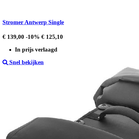
Stromer Antwerp Single
Regular
Prijs
€ 139,00
-10%
€ 125,10
price
In prijs verlaagd
Snel bekijken