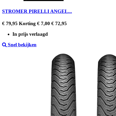
STROMER PIRELLI ANGEL...
Regular
Prijs
€ 79,95
Korting € 7,00
€ 72,95
price
In prijs verlaagd
Snel bekijken