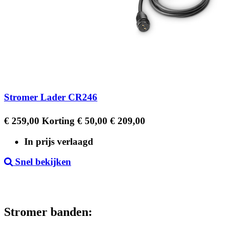
Stromer Lader CR246
Regular
Prijs
€ 259,00
Korting € 50,00
€ 209,00
price
In prijs verlaagd
Snel bekijken
Stromer banden: