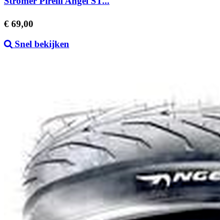
Stromer Pirelli Angel ST...
Prijs
€ 69,00
Snel bekijken