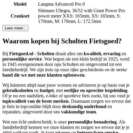
Model
Langma Advanced Pro 0
Shimano Ultegra, 36/52 with Giant Power Pro
Crankset
power meter XXS: 165mm, XS: 165mm, S:
170mm, M: 170mm, L: 172.5mm
Lees meer...
Waarom kopen bij Scholten Fietsgoed?
Bij
Fietsgoed.nl - Scholten
draait alles om
kwaliteit, ervaring
en
persoonlijke service
. Wat begon als een klein bedrijf in 1925, werd
in 1945 overgenomen door opa Scholten en omgevormd tot een
familiebedrijf. We zijn trots op onze rijke geschiedenis en de sterke
band die we met onze klanten opbouwen.
Wij luisteren altijd naar jouw wensen en adviseren je op basis van je
gebruiksdoelen
en
budget
, met
eerlijke en oprechte begeleiding
.
Of je nu een stadsfiets, e-bike of sportieve fiets zoekt, bij ons vind je
topkwaliteit van de beste merken
. Daarnaast zorgen we ervoor dat
je fiets in topconditie blijft door
deskundig onderhoud
en
reparaties, uitgevoerd door ons
vakkundige team
.
Wat ons écht onderscheidt, is onze
persoonlijke benadering
. Als
familiebedrijf kennen we onze klanten en zorgen we ervoor dat je je
altijd welkom voelt. Je kunt rekenen op
betrouwbare service
,