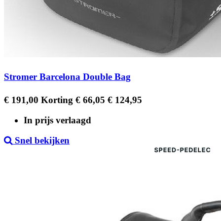
Stromer Barcelona Double Bag
Regular
Prijs
€ 191,00
Korting € 66,05
€ 124,95
price
In prijs verlaagd
Snel bekijken