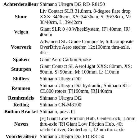
Achterderailleur
Shimano Ultegra Di2 RD-R8150
Liv Contact SLR 31.8mm, 8-degree flare drop
Stuur
XXS: 34/36cm, XS: 34/36cm, S: 36/38cm, M:
38/40cm, L: 39/42cm
Giant SLR 0 40 WheelSystem, [F] 40mm, [R]
Velgen
40mm
Advanced SL-Grade Composite, full-composite
Voorvork
OverDrive Aero steerer, 12x100mm thru-axle,
disc
Spaken
Giant Aero Carbon Spoke
Giant Contact SL AeroLight XXS: 80mm, XS:
Stuurpen
80mm, S: 90mm, M: 100mm, L: 110mm
Shifters
Shimano Ultegra Di2
Shimano Ultegra Di2 hydraulic, Shimano RT-
Remmen
CL800 rotors [F]160mm, [R]140mm
Remhendels
Shimano Ultegra Di2
Ketting
Shimano CN-M8100
Bottom Bracket
Shimano, press fit
[F] Giant Low Friction Hub, CenterLock, 12mm
Naven
thru-axle [R] Giant Low Friction Hub, 40t
ratchet driver, CenterLock, 12mm thru-axle
Voorderailleur
Shimano Ultegra Di2 FD-R8150