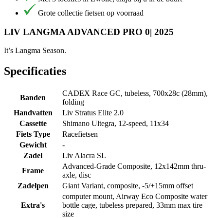
Grote collectie fietsen op voorraad
LIV LANGMA ADVANCED PRO 0| 2025
It’s Langma Season.
Specificaties
CADEX Race GC, tubeless, 700x28c (28mm),
Banden
folding
Handvatten
Liv Stratus Elite 2.0
Cassette
Shimano Ultegra, 12-speed, 11x34
Fiets Type
Racefietsen
Gewicht
-
Zadel
Liv Alacra SL
Advanced-Grade Composite, 12x142mm thru-
Frame
axle, disc
Zadelpen
Giant Variant, composite, -5/+15mm offset
computer mount, Airway Eco Composite water
Extra's
bottle cage, tubeless prepared, 33mm max tire
size