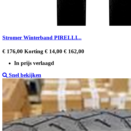
Stromer Winterband PIRELLI...
Regular
Prijs
€ 176,00
Korting € 14,00
€ 162,00
price
In prijs verlaagd
Snel bekijken