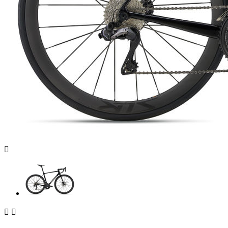


