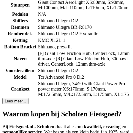
Giant Contact AeroLight XS:80mm, S:90mm,
Stuurpen
M:100mm, M/L:110mm, L:110mm, XL:120mm
Pedalen
N/A
Shifters
Shimano Ultegra Di2
Remmen
Shimano Ultegra BR-R8170
Remhendels
Shimano Ultegra Di2 Hydraulic
Ketting
KMC X12L-1
Bottom Bracket
Shimano, press fit
[F] Giant Low Friction Hub, CenterLock, 12mm
Naven
thru-axle [R] Giant Low Friction Hub, 30t pawl
driver, CenterLock, 12mm thru-axle
Voorderailleur
Shimano Ultegra Di2
Model
Tcr Advanced Pro 0 Di2
Shimano Ultegra, 34/50 with Giant Power Pro
Crankset
power meter XS:170mm, S:170mm,
M:172.5mm, M/L:172.5mm, L:175mm, XL:175
Lees meer...
Waarom kopen bij Scholten Fietsgoed?
Bij
Fietsgoed.nl - Scholten
draait alles om
kwaliteit, ervaring
en
persoonlijke service
. Wat begon als een klein bedrijf in 1925, werd