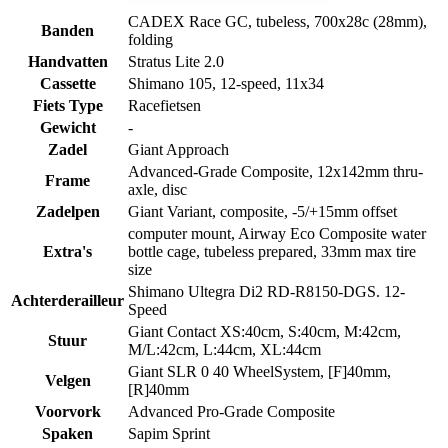
CADEX Race GC, tubeless, 700x28c (28mm),
Banden
folding
Handvatten
Stratus Lite 2.0
Cassette
Shimano 105, 12-speed, 11x34
Fiets Type
Racefietsen
Gewicht
-
Zadel
Giant Approach
Advanced-Grade Composite, 12x142mm thru-
Frame
axle, disc
Zadelpen
Giant Variant, composite, -5/+15mm offset
computer mount, Airway Eco Composite water
Extra's
bottle cage, tubeless prepared, 33mm max tire
size
Shimano Ultegra Di2 RD-R8150-DGS. 12-
Achterderailleur
Speed
Giant Contact XS:40cm, S:40cm, M:42cm,
Stuur
M/L:42cm, L:44cm, XL:44cm
Giant SLR 0 40 WheelSystem, [F]40mm,
Velgen
[R]40mm
Voorvork
Advanced Pro-Grade Composite
Spaken
Sapim Sprint