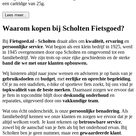
een cartridge van 25g.
Lees meer...
Waarom kopen bij Scholten Fietsgoed?
Bij
Fietsgoed.nl - Scholten
draait alles om
kwaliteit, ervaring
en
persoonlijke service
. Wat begon als een klein bedrijf in 1925, werd
in 1945 overgenomen door opa Scholten en omgevormd tot een
familiebedrijf. We zijn trots op onze rijke geschiedenis en de sterke
band die we met onze klanten opbouwen.
Wij luisteren altijd naar jouw wensen en adviseren je op basis van je
gebruiksdoelen
en
budget
, met
eerlijke en oprechte begeleiding
.
Of je nu een stadsfiets, e-bike of sportieve fiets zoekt, bij ons vind je
topkwaliteit van de beste merken
. Daarnaast zorgen we ervoor dat
je fiets in topconditie blijft door
deskundig onderhoud
en
reparaties, uitgevoerd door ons
vakkundige team
.
Wat ons écht onderscheidt, is onze
persoonlijke benadering
. Als
familiebedrijf kennen we onze klanten en zorgen we ervoor dat je je
altijd welkom voelt. Je kunt rekenen op
betrouwbare service
,
zowel bij de aanschaf van je fiets als bij het onderhoud ervan. Bij
Scholten ben je geen nummer, maar een
gewaardeerde klant
.