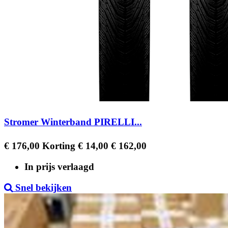
Stromer Winterband PIRELLI...
Regular
Prijs
€ 176,00
Korting € 14,00
€ 162,00
price
In prijs verlaagd
Snel bekijken