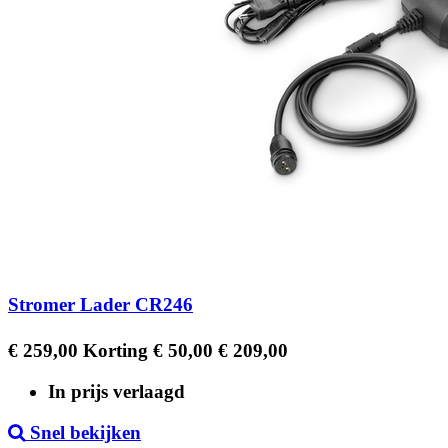
Stromer Lader CR246
Regular
Prijs
€ 259,00
Korting € 50,00
€ 209,00
price
In prijs verlaagd
Snel bekijken