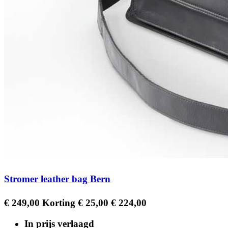
Stromer leather bag Bern
Regular
Prijs
€ 249,00
Korting € 25,00
€ 224,00
price
In prijs verlaagd