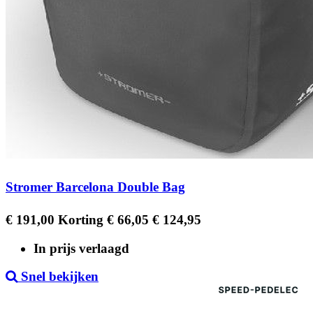
Stromer Barcelona Double Bag
Regular
Prijs
€ 191,00
Korting € 66,05
€ 124,95
price
In prijs verlaagd
Snel bekijken