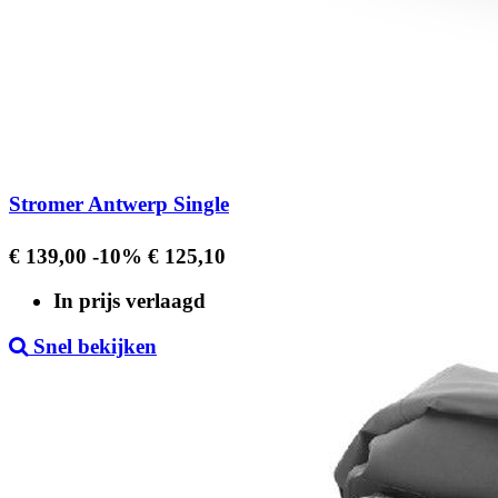
Stromer Antwerp Single
Regular
Prijs
€ 139,00
-10%
€ 125,10
price
In prijs verlaagd
Snel bekijken