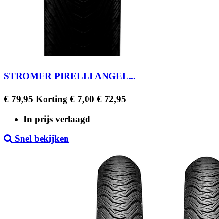
STROMER PIRELLI ANGEL...
Regular
Prijs
€ 79,95
Korting € 7,00
€ 72,95
price
In prijs verlaagd
Snel bekijken