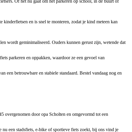
etsers. Of het nu gaat om het parkeren op school, in de buurt of
e kinderfietsen en is snel te monteren, zodat je kind meteen kan
allen wordt geminimaliseerd. Ouders kunnen gerust zijn, wetende dat
fiets parkeren en oppakken, waardoor ze een gevoel van
 van een betrouwbare en stabiele standaard. Bestel vandaag nog en
 1945 overgenomen door opa Scholten en omgevormd tot een
e nu een stadsfiets, e-bike of sportieve fiets zoekt, bij ons vind je