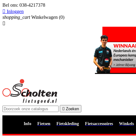
Bel ons:
038-4217378

Inloggen
shopping_cart
Winkelwagen
(0)


Zoeken
Info
Fietsen
Fietskleding
Fietsaccessoires
Winkels