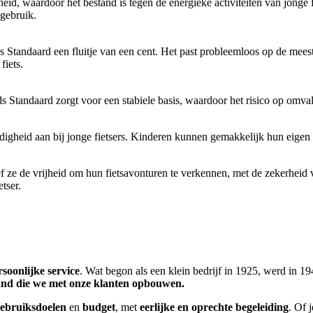
, waardoor het bestand is tegen de energieke activiteiten van jonge fi
 gebruik.
s Standaard een fluitje van een cent. Het past probleemloos op de meest
fiets.
ds Standaard zorgt voor een stabiele basis, waardoor het risico op omv
gheid aan bij jonge fietsers. Kinderen kunnen gemakkelijk hun eigen 
f ze de vrijheid om hun fietsavonturen te verkennen, met de zekerheid
tser.
rsoonlijke service
. Wat begon als een klein bedrijf in 1925, werd in
nd die we met onze klanten opbouwen.
ebruiksdoelen
en
budget
, met
eerlijke en oprechte begeleiding
. Of j