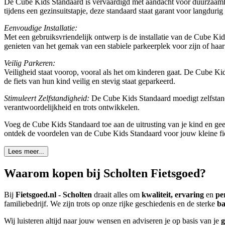
De Cube Kids Standaard is vervaardigd met aandacht voor duurzaamheid
tijdens een gezinsuitstapje, deze standaard staat garant voor langdurig
Eenvoudige Installatie:
Met een gebruiksvriendelijk ontwerp is de installatie van de Cube Kid
genieten van het gemak van een stabiele parkeerplek voor zijn of haar 
Veilig Parkeren:
Veiligheid staat voorop, vooral als het om kinderen gaat. De Cube Ki
de fiets van hun kind veilig en stevig staat geparkeerd.
Stimuleert Zelfstandigheid:
De Cube Kids Standaard moedigt zelfstandi
verantwoordelijkheid en trots ontwikkelen.
Voeg de Cube Kids Standaard toe aan de uitrusting van je kind en gee
ontdek de voordelen van de Cube Kids Standaard voor jouw kleine fie
Lees meer...
Waarom kopen bij Scholten Fietsgoed?
Bij
Fietsgoed.nl - Scholten
draait alles om
kwaliteit, ervaring
en
pe
familiebedrijf. We zijn trots op onze rijke geschiedenis en de sterke
ba
Wij luisteren altijd naar jouw wensen en adviseren je op basis van je
g