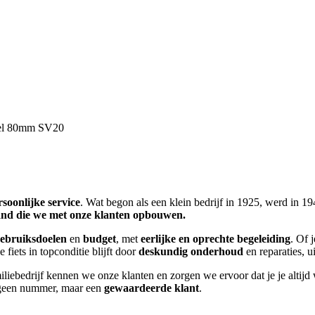
tiel 80mm SV20
rsoonlijke service
. Wat begon als een klein bedrijf in 1925, werd in
nd die we met onze klanten opbouwen.
ebruiksdoelen
en
budget
, met
eerlijke en oprechte begeleiding
. Of j
 fiets in topconditie blijft door
deskundig onderhoud
en reparaties, 
miliebedrijf kennen we onze klanten en zorgen we ervoor dat je je altij
je geen nummer, maar een
gewaardeerde klant
.