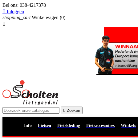
Bel ons:
038-4217378

Inloggen
shopping_cart
Winkelwagen
(0)


Zoeken
Info
Fietsen
Fietskleding
Fietsaccessoires
Winkels