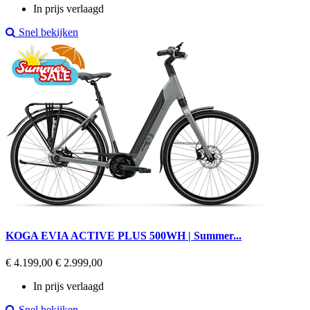
In prijs verlaagd
Snel bekijken
KOGA EVIA ACTIVE PLUS 500WH | Summer...
Regular
Prijs
€ 4.199,00
€ 2.999,00
price
In prijs verlaagd
Snel bekijken