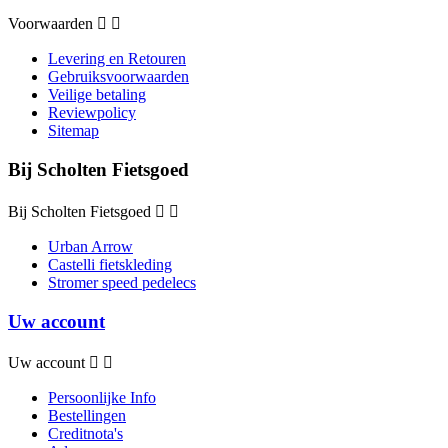
Voorwaarden


Levering en Retouren
Gebruiksvoorwaarden
Veilige betaling
Reviewpolicy
Sitemap
Bij Scholten Fietsgoed
Bij Scholten Fietsgoed


Urban Arrow
Castelli fietskleding
Stromer speed pedelecs
Uw account
Uw account


Persoonlijke Info
Bestellingen
Creditnota's