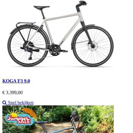
KOGA F3 9.0
Prijs
€ 3.399,00
Snel bekijken