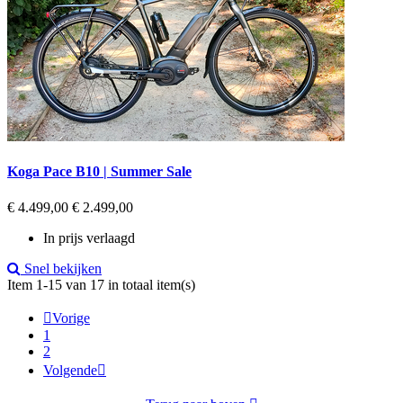
Koga Pace B10 | Summer Sale
Regular
Prijs
€ 4.499,00
€ 2.499,00
price
In prijs verlaagd
Snel bekijken
Item 1-15 van 17 in totaal item(s)

Vorige
1
2
Volgende
