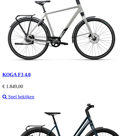
KOGA F3 4.0
Prijs
€ 1.849,00
Snel bekijken