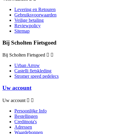
Levering en Retouren
Gebruiksvoorwaarden
Veilige betaling
Reviewpolicy
Sitemap
Bij Scholten Fietsgoed
Bij Scholten Fietsgoed


Urban Arrow
Castelli fietskleding
Stromer speed pedelecs
Uw account
Uw account


Persoonlijke Info
Bestellingen
Creditnota's
Adressen
Waardebonnen