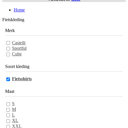
Home
Fietskleding
Merk
Castelli
Sportful
Cube
Soort kleding
Fietsshirts
Maat
S
M
L
XL
XXL