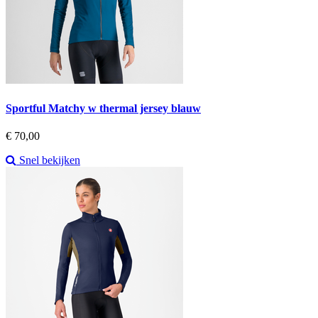
Sportful Matchy w thermal jersey blauw
Prijs
€ 70,00
Snel bekijken