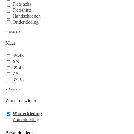
Fietsjacks
Fietsshirts
Handschoenen
Onderkleding
Toon alle
Maat
45-46
XS
39-43
7.5
37-38
Toon alle
Zomer of winter
Winterkleding
Zomerkleding
Bevat de kleur