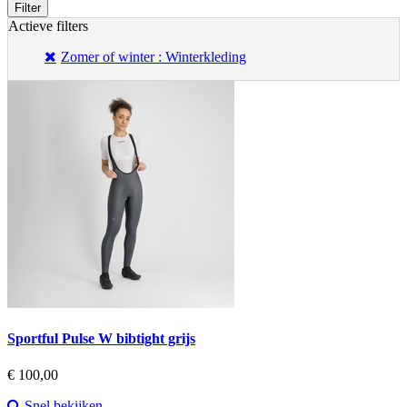
Filter
Actieve filters
Zomer of winter : Winterkleding
Sportful Pulse W bibtight grijs
Prijs
€ 100,00
Snel bekijken