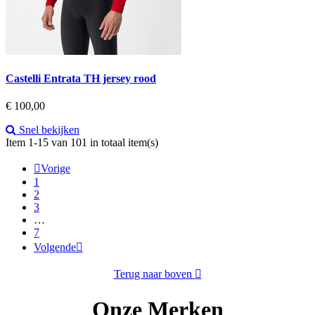
Castelli Entrata TH jersey rood
Prijs
€ 100,00
Snel bekijken
Item 1-15 van 101 in totaal item(s)

Vorige
1
2
3
…
7
Volgende

Terug naar boven

Onze Merken