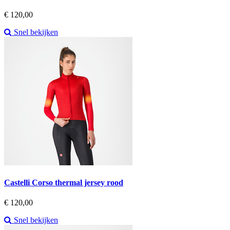
Prijs
€ 120,00
Snel bekijken
Castelli Corso thermal jersey rood
Prijs
€ 120,00
Snel bekijken