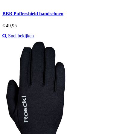
BBB Puffershield handschoen
Prijs
€ 49,95
Snel bekijken